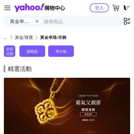
Yahoo購物中心
登入
黃金串珠/
吊飾
黃金/珠寶
黃金串珠/吊飾
全部
點睛品
周大福
分類
精選活動