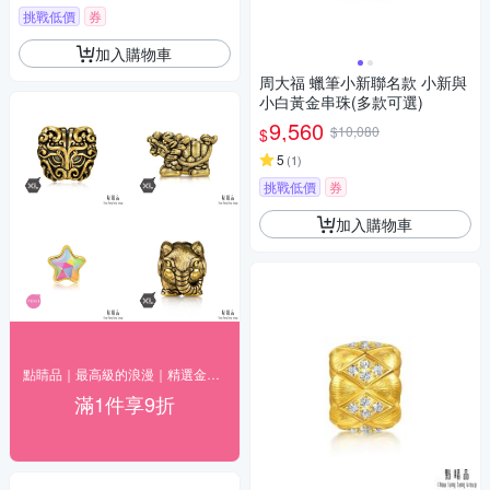
挑戰低價
券
加入購物車
周大福 蠟筆小新聯名款 小新與
小白黃金串珠(多款可選)
9,560
$10,080
$
5
(
1
)
挑戰低價
券
加入購物車
點睛品｜最高級的浪漫｜精選金飾9折
滿1件享9折