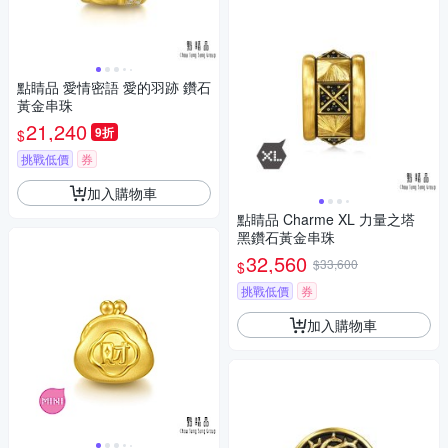
點睛品 愛情密語 愛的羽跡 鑽石
黃金串珠
21,240
9折
$
挑戰低價
券
加入購物車
點睛品 Charme XL 力量之塔
黑鑽石黃金串珠
32,560
$33,600
$
挑戰低價
券
加入購物車