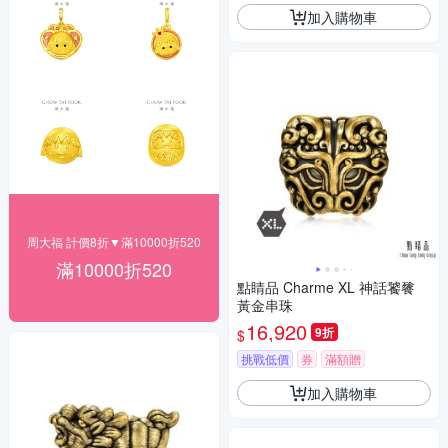
加入購物車
周大福 計價8折▼滿10000折520
滿10000折520
點睛品 Charme XL 神話饕餮
黃金串珠
16,920
9折
$
挑戰低價
券
滿額贈
加入購物車