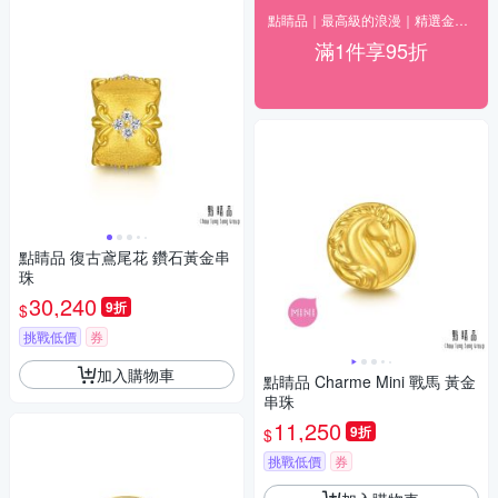
點睛品｜最高級的浪漫｜精選金飾95折
滿1件享95折
點睛品 復古鳶尾花 鑽石黃金串
珠
30,240
9折
$
挑戰低價
券
加入購物車
點睛品 Charme Mini 戰馬 黃金
串珠
11,250
9折
$
挑戰低價
券