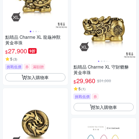
點睛品 Charme XL 龍龜神獸
黃金串珠
27,900
9折
$
5
(
3
)
點睛品 Charme XL 守財貔貅
挑戰低價
券
滿額贈
黃金串珠
加入購物車
29,960
$31,000
$
5
(
1
)
挑戰低價
券
加入購物車