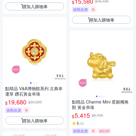
15,580
$16,100
$
加入購物車
挑戰低價
券
加入購物車
點睛品 V&A博物館系列 古典幸
運草 鑽石黃金串珠
19,680
點睛品 Charme Mini 星願獨角
$20,200
$
獸 黃金串珠
挑戰低價
券
5,415
$5,700
$
加入購物車
5
(
1
)
挑戰低價
券
滿額贈