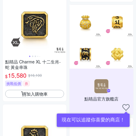
點睛品 Charme XL 十二生肖-
蛇 黃金串珠
15,580
$16,100
$
挑戰低價
券
加入購物車
點睛品官方旗艦店
現在可以追蹤你喜愛的商店！