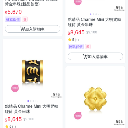
黃金串珠(新品首發)
5,670
$
點睛品 Charme Mini 大明咒轉
挑戰低價
券
經筒 黃金串珠
加入購物車
8,645
$9,100
$
5
(
1
)
挑戰低價
券
加入購物車
點睛品 Charme Mini 大明咒轉
經筒 黃金串珠
8,645
$9,100
$
5
(
1
)