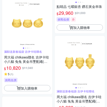
點睛品 七曜銀杏 鑽石黃金串珠
29,960
$31,000
$
挑戰低價
券
加入購物車
滿額送新春福袋 吉伊卡哇聯名
周大福 chiikawa聯名 吉伊卡哇
小八貓 兔兔 黃金吊墜配繩(多
款可選)
10,820
$11,340
$
5
(
1
)
挑戰低價
加入購物車
滿額送新春福袋 吉伊卡哇聯名
周大福 chiikawa聯名 吉伊卡哇
小八貓 兔兔 黃金吊墜配繩(多
款可選)