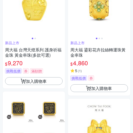
新品上市
新品上市
周大福 台灣天燈系列 護身祈福
周大福 鎏彩花卉拉絲轉運珠黃
金珠 黃金串珠(多款可選)
金串珠
9,270
4,860
$
$
5
挑戰低價
券
滿額贈
(
1
)
挑戰低價
券
加入購物車
加入購物車