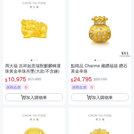
周大福 吉祥如意瑞獸麒麟轉運
點睛品 Charme 藏鑽福袋 鑽石
珠黃金串珠吊墜(大款/不含鍊)
黃金串珠
10,975
24,795
$11,495
$26,100
$
$
挑戰低價
券
挑戰低價
券
加入購物車
加入購物車