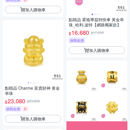
加入購物車
點睛品 霍格華茲特快車 黃金串
珠_哈利.波特【網路獨家款】
16,680
$17,200
$
挑戰低價
加入購物車
點睛品 Charme 富貴財神 黃金
串珠
23,080
$23,600
$
挑戰低價
券
加入購物車