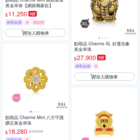
黃金串珠【網路獨家款】
11,250
9折
$
挑戰低價
券
滿額贈
加入購物車
點睛品 Charme XL 好運吉象
黃金串珠
27,900
9折
$
挑戰低價
券
加入購物車
點睛品 Charme Mini 八方守護
鑽石黃金串珠
18,280
$18,800
$
挑戰低價
券