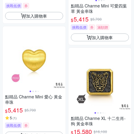
點睛品 Charme Mini 可愛四葉
挑戰低價
券
草 黃金串珠
加入購物車
5,415
$5,700
$
挑戰低價
券
滿額贈
加入購物車
點睛品 Charme Mini 愛心 黃金
串珠
5,415
$5,700
$
5
點睛品 Charme XL 十二生肖-
(
1
)
狗 黃金串珠
挑戰低價
券
15,580
$16,100
$