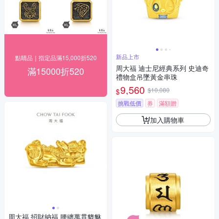
新品上市
點睛品｜指定品滿15,000折520
周大福 迪士尼經典系列 史迪奇
滿15000折520
禮物盒吊墜黃金串珠
9,560
$10,080
$
挑戰低價
券
滿額贈
加入購物車
周大福 招財納福 腰纏萬貫貔貅