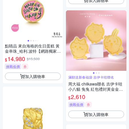
加入購物車
點睛品 來自海格的生日蛋糕 黃
金串珠_哈利.波特【網路獨家
款】
14,980
$15,500
$
挑戰低價
券
加入購物車
滿額送新春福袋 吉伊卡哇聯名
周大福 chiikawa聯名 吉伊卡哇
小八貓 兔兔 紅包禮封黃金金章
(多款可選)
2,610
$
挑戰低價
券
加入購物車