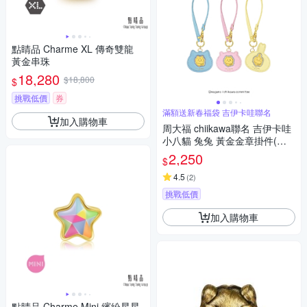
點睛品 Charme XL 傳奇雙龍
黃金串珠
18,280
$18,800
$
挑戰低價
券
滿額送新春福袋 吉伊卡哇聯名
加入購物車
周大福 chiikawa聯名 吉伊卡哇
小八貓 兔兔 黃金金章掛件(多
款可選)
2,250
$
4.5
(
2
)
挑戰低價
加入購物車
點睛品 Charme Mini 繽紛星星