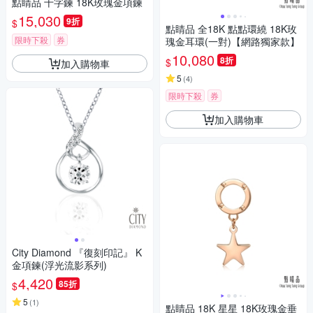
點睛品 十字鍊 18K玫瑰金項鍊
15,030
9折
$
點睛品 全18K 點點環繞 18K玫
限時下殺
券
瑰金耳環(一對)【網路獨家款】
10,080
8折
$
加入購物車
5
(
4
)
限時下殺
券
加入購物車
City Diamond 『復刻印記』 K
金項鍊(浮光流影系列)
4,420
85折
$
5
(
1
)
點睛品 18K 星星 18K玫瑰金垂