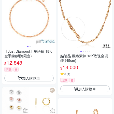
【Just Diamond】星語鍊 18K
金手鍊(網路限定)
點睛品 機織素鍊 18K玫瑰金項
鍊 (45cm)
12,848
$
13,000
$
活動
券
5
(
1
)
加入購物車
活動
券
加入購物車