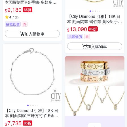
本閃耀刻面K金手鍊-多款多色
任選(東京Yuki表參道系列)
9,180
85折
$
【City Diamond 引雅】18K 日
4.7
(
2
)
本 刻面閃耀 彎竹節 黃K金 手鍊
挑戰低價
券
(東京Yuki表參道系列)
13,090
85折
$
加入購物車
挑戰低價
券
加入購物車
【City Diamond 引雅】18K 日
本 刻面閃耀 三珠方竹 白K金 手
鍊 (東京Yuki表參道系列)
7,735
85折
$