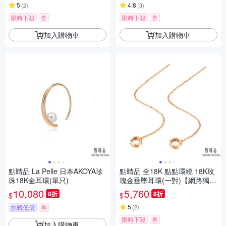
5
4.8
(
2
)
(
3
)
限時下殺
券
限時下殺
券
加入購物車
加入購物車
點睛品 La Pelle 日本AKOYA珍
點睛品 全18K 點點環繞 18K玫
珠18K金耳環(單只)
瑰金垂墜耳環(一對)【網路獨家
款】
10,080
5,760
8折
8折
$
$
5
挑戰低價
券
(
2
)
限時下殺
券
加入購物車