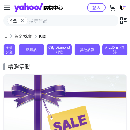
Yahoo購物中心
登入
K金
黃金/珠寶
K金
全部
City Diamond
A-LUXE亞立
點睛品
其他品牌
分類
引雅
詩
精選活動