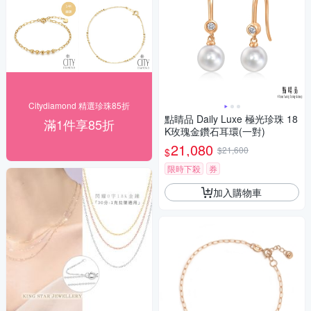
Citydiamond 精選珍珠85折
點睛品 Daily Luxe 極光珍珠 18
滿1件享85折
K玫瑰金鑽石耳環(一對)
21,080
$21,600
$
限時下殺
券
加入購物車