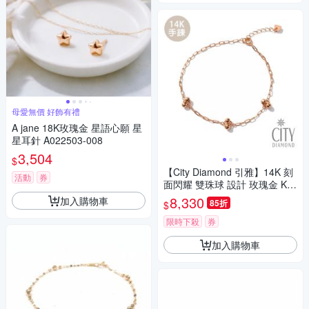
母愛無價 好飾有禮
A jane 18K玫瑰金 星語心願 星
星耳針 A022503-008
3,504
$
【City Diamond 引雅】14K 刻
活動
券
面閃耀 雙珠球 設計 玫瑰金 K金
手鍊(浮光流影系列)
8,330
加入購物車
85折
$
限時下殺
券
加入購物車