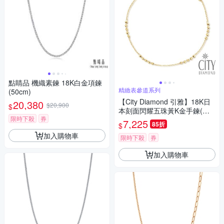
點睛品 機織素鍊 18K白金項鍊
精緻表參道系列
(50cm)
【City Diamond 引雅】18K日
20,380
$20,900
$
本刻面閃耀五珠黃K金手鍊(東
限時下殺
券
京Yuki表參道系列)
7,225
85折
$
加入購物車
限時下殺
券
加入購物車