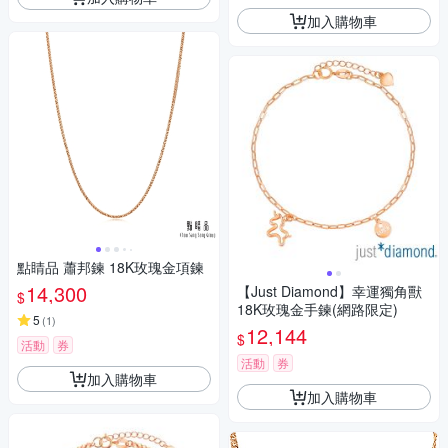
加入購物車
點睛品 蕭邦鍊 18K玫瑰金項鍊
14,300
【Just Diamond】幸運獨角獸
$
18K玫瑰金手鍊(網路限定)
5
(
1
)
12,144
$
活動
券
活動
券
加入購物車
加入購物車