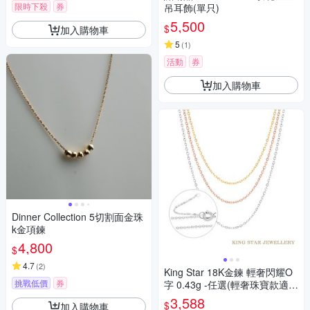
限時下殺
券
吊耳飾(單只)
5,500
$
加入購物車
5
(
1
)
活動
券
加入購物車
Dinner Collection 5切割面金珠
k金項鍊
4,800
$
4.7
(
2
)
King Star 18K金鍊 輕奢閃耀O
挑戰低價
券
字 0.43g -任選(輕奢珠寶款適
用)
3,588
$
加入購物車