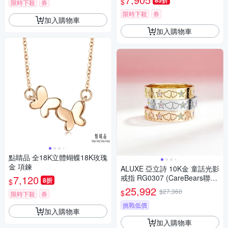
85折
$
限時下殺
券
限時下殺
券
加入購物車
加入購物車
點睛品 全18K立體蝴蝶18K玫瑰
金 項鍊
ALUXE 亞立詩 10K金 童話光影
7,120
戒指 RG0307 (CareBears聯名
8折
$
系列)
25,992
$27,360
$
限時下殺
券
挑戰低價
加入購物車
加入購物車