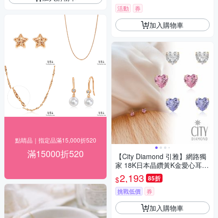
活動
券
加入購物車
點睛品｜指定品滿15,000折520
滿15000折520
【City Diamond 引雅】網路獨
家 18K日本晶鑽黃K金愛心耳
環-三色任選(東京Yuki系列)
2,193
85折
$
挑戰低價
券
加入購物車