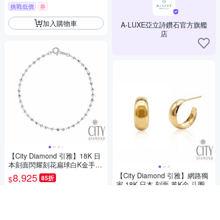
挑戰低價
券
加入購物車
A-LUXE亞立詩鑽石官方旗艦
店
【City Diamond 引雅】18K 日
本刻面閃耀刻花扁球白K金手鍊
(東京Yuki表參道系列)
8,925
【City Diamond 引雅】網路獨
85折
$
家 18K 日本 刻面 黃K金 斗圈
挑戰低價
券
寬版 耳環 (東京Yuki系列)
13,175
85折
$
加入購物車
限時下殺
券