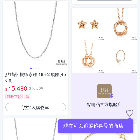
點睛品 機織素鍊 18K金項鍊(45
cm)
15,480
$16,000
$
限時下殺
券
點睛品官方旗艦店
加入購物車
現在可以追蹤你喜愛的商店！