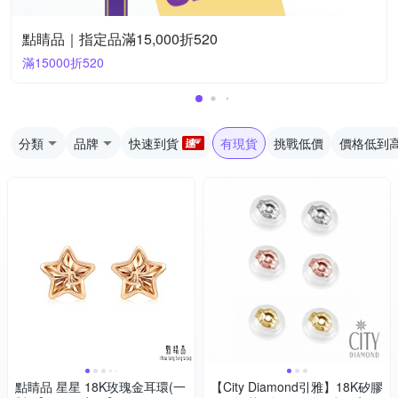
點睛品｜指定品滿15,000折520
滿15000折520
分類
品牌
快速到貨
有現貨
挑戰低價
價格低到
點睛品 星星 18K玫瑰金耳環(一
【City Diamond引雅】18K矽膠