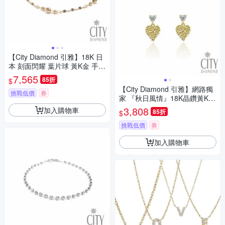
【City Diamond 引雅】18K 日
本 刻面閃耀 葉片球 黃K金 手鍊
(東京Yuki表參道系列)
7,565
85折
$
【City Diamond 引雅】網路獨
挑戰低價
券
家 『秋日風情』18K晶鑽黃K金
短掛耳環(東京Yuki系列)
3,808
加入購物車
85折
$
挑戰低價
券
加入購物車