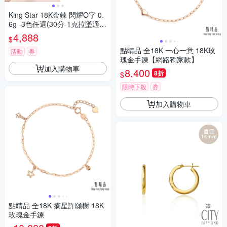
King Star 18K金鍊 閃耀O字 0.
6g -3色任選(30分-1克拉墜適
用)
4,888
$
點睛品 全18K 一心一意 18K玫
活動
券
瑰金手鍊【網路獨家款】
加入購物車
8,400
8折
$
限時下殺
券
加入購物車
點睛品 全18K 摘星許願樹 18K
玫瑰金手鍊