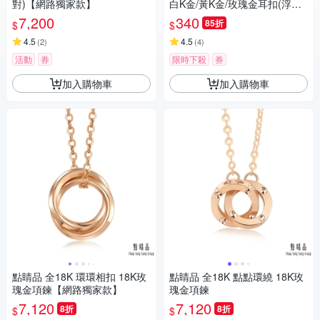
對)【網路獨家款】
白K金/黃K金/玫瑰金耳扣(浮光
流影系列)
7,200
340
85折
$
$
4.5
4.5
(
2
)
(
4
)
活動
券
限時下殺
券
加入購物車
加入購物車
點睛品 全18K 環環相扣 18K玫
點睛品 全18K 點點環繞 18K玫
瑰金項鍊【網路獨家款】
瑰金項鍊
7,120
7,120
8折
8折
$
$