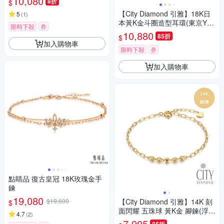
10,080
8折
$
【City Diamond 引雅】18K日
5
(
1
)
本黃K金斗圈造型耳環(東京Yuki
限時下殺
券
系列)
10,880
85折
$
加入購物車
限時下殺
券
加入購物車
點睛品 復古皇冠 18K玫瑰金手
鍊
19,080
$19,600
【City Diamond 引雅】14K 刻
$
面閃耀 五珠球 黃K金 腳鍊(浮光
4.7
(
2
)
流影系列)
7,905