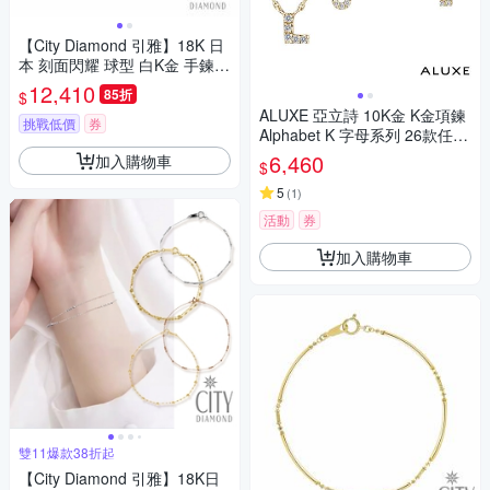
【City Diamond 引雅】18K 日
本 刻面閃耀 球型 白K金 手鍊
(東京Yuki表參道系列)
12,410
85折
$
ALUXE 亞立詩 10K金 K金項鍊
挑戰低價
券
Alphabet K 字母系列 26款任選
NA0001A~NA0026Z
6,460
加入購物車
$
5
(
1
)
活動
券
加入購物車
雙11爆款38折起
【City Diamond 引雅】18K日