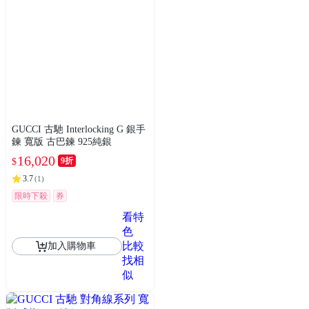
GUCCI 古馳 Interlocking G 銀手
鍊 寬版 古巴鍊 925純銀
16,020
9折
$
3.7
(
1
)
限時下殺
券
看特
色
比較
加入購物車
找相
似