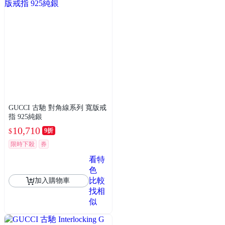
GUCCI 古馳 對角線系列 寬版戒
指 925純銀
10,710
9折
$
限時下殺
券
看特
色
比較
加入購物車
找相
似