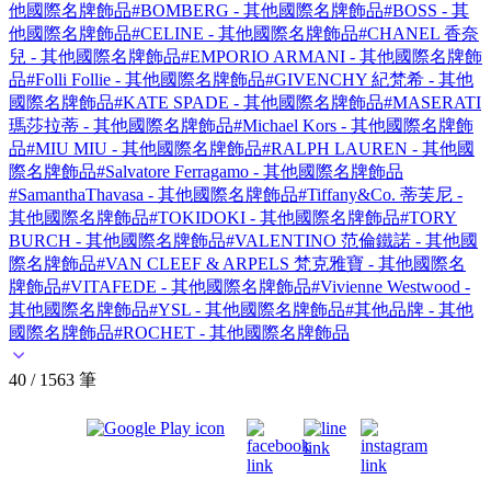
他國際名牌飾品
#BOMBERG - 其他國際名牌飾品
#BOSS - 其
他國際名牌飾品
#CELINE - 其他國際名牌飾品
#CHANEL 香奈
兒 - 其他國際名牌飾品
#EMPORIO ARMANI - 其他國際名牌飾
品
#Folli Follie - 其他國際名牌飾品
#GIVENCHY 紀梵希 - 其他
國際名牌飾品
#KATE SPADE - 其他國際名牌飾品
#MASERATI
瑪莎拉蒂 - 其他國際名牌飾品
#Michael Kors - 其他國際名牌飾
品
#MIU MIU - 其他國際名牌飾品
#RALPH LAUREN - 其他國
際名牌飾品
#Salvatore Ferragamo - 其他國際名牌飾品
#SamanthaThavasa - 其他國際名牌飾品
#Tiffany&Co. 蒂芙尼 -
其他國際名牌飾品
#TOKIDOKI - 其他國際名牌飾品
#TORY
BURCH - 其他國際名牌飾品
#VALENTINO 范倫鐵諾 - 其他國
際名牌飾品
#VAN CLEEF & ARPELS 梵克雅寶 - 其他國際名
牌飾品
#VITAFEDE - 其他國際名牌飾品
#Vivienne Westwood -
其他國際名牌飾品
#YSL - 其他國際名牌飾品
#其他品牌 - 其他
國際名牌飾品
#ROCHET - 其他國際名牌飾品
40 / 1563 筆