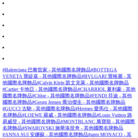
#Balenciaga 巴黎世家 - 其他國際名牌飾品
#BOTTEGA
VENETA 寶緹嘉 - 其他國際名牌飾品
#BVLGARI 寶格麗 - 其
他國際名牌飾品
#Calvin Klein 凱文克萊 - 其他國際名牌飾品
#Cartier 卡地亞 - 其他國際名牌飾品
#CHARRIOL 夏利豪 - 其他
國際名牌飾品
#Chloe - 其他國際名牌飾品
#FENDI 芬迪 - 其他
國際名牌飾品
#Georg Jensen 喬治傑生 - 其他國際名牌飾品
#GUCCI 古馳 - 其他國際名牌飾品
#Hermes 愛馬仕 - 其他國際
名牌飾品
#LOEWE 羅威 - 其他國際名牌飾品
#Louis Vuitton 路
易威登 - 其他國際名牌飾品
#MONTBLANC 萬寶龍 - 其他國際
名牌飾品
#SWAROVSKI 施華洛世奇 - 其他國際名牌飾品
#ANNA SUI 安娜蘇 - 其他國際名牌飾品
#apm MONACO - 其