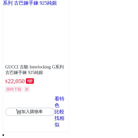
GUCCI 古馳 Interlocking G系列
古巴鍊手鍊 925純銀
22,050
9折
$
限時下殺
券
看特
色
比較
加入購物車
找相
似