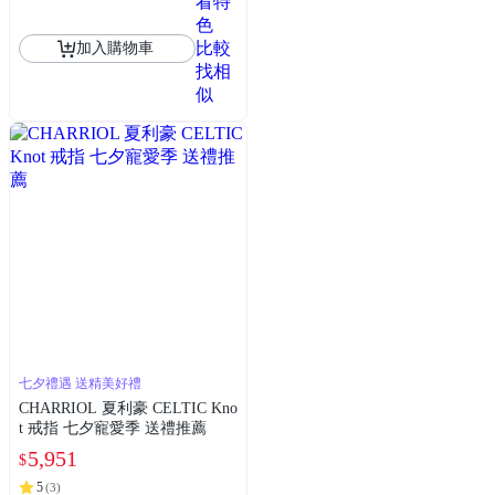
看特
色
比較
加入購物車
找相
似
七夕禮遇 送精美好禮
CHARRIOL 夏利豪 CELTIC Kno
t 戒指 七夕寵愛季 送禮推薦
5,951
$
5
(
3
)