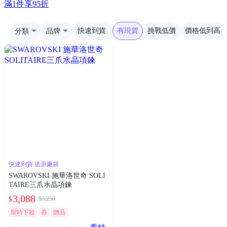
滿1件享95折
分類
品牌
快速到貨
有現貨
挑戰低價
價格低到高
快速到貨 送原廠袋
SWAROVSKI 施華洛世奇 SOLI
TAIRE三爪水晶項鍊
3,088
$3,250
$
限時下殺
券
贈品