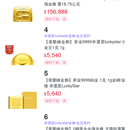
塊金條 重18.75公克
156,888
$
限時下殺
券
幸運星luckystar金條/金豆系列
【童樂繪金飾】黃金9999幸運星luckystar小
金豆1克 1g
5,540
$
限時下殺
券
【童樂繪金飾】黃金9999純金 1克 1g金磚/金
條 幸運星LuckyStar
5,640
$
限時下殺
券
幸運星luckystar金條/金豆系列
【童樂繪金飾】2錢黃金金塊金條 天降財運聚