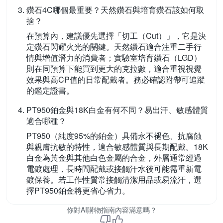
鑽石4C哪個最重要？天然鑽石與培育鑽石該如何取
捨？
在預算內，建議優先選擇「切工（Cut）」，它是決
定鑽石閃耀火光的關鍵。天然鑽石適合注重二手行
情與增值潛力的消費者；實驗室培育鑽石（LGD）
則在同預算下能買到更大的克拉數，適合重視視覺
效果與高CP值的日常配戴者。務必確認附帶可追蹤
的鑑定證書。
PT950鉑金與18K白金有何不同？易出汗、敏感體質
適合哪種？
PT950（純度95%的鉑金）具備永不褪色、抗腐蝕
與親膚抗敏的特性，適合敏感體質與長期配戴。18K
白金為黃金與其他白色金屬的合金，外層通常經過
電鍍處理，長時間配戴或接觸汗水後可能需重新電
鍍保養。若工作性質常接觸清潔用品或易流汗，選
擇PT950鉑金將更省心省力。
你對AI購物指南內容滿意嗎？