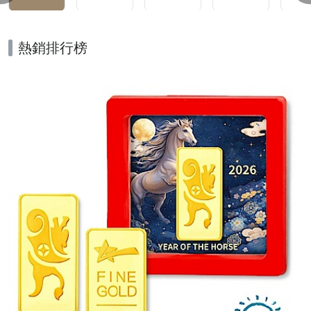
熱銷排行榜