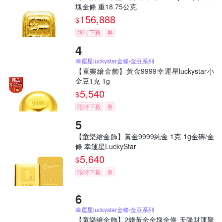
塊金條 重18.75公克
156,888
$
限時下殺
券
幸運星luckystar金條/金豆系列
【童樂繪金飾】黃金9999幸運星luckystar小
金豆1克 1g
5,540
$
限時下殺
券
【童樂繪金飾】黃金9999純金 1克 1g金磚/金
條 幸運星LuckyStar
5,640
$
限時下殺
券
幸運星luckystar金條/金豆系列
【童樂繪金飾】2錢黃金金塊金條 天降財運聚