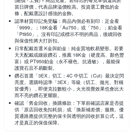
(總價 - 工費) ÷ 商品克重。若得出的每克單價遠高於
當日牌價，代表品牌溢價較高。投資選工費低的金
條，配戴選設計感強的金飾。
認準材質印記免受騙：
商品內側必有刻印：足金看
「9999」；18K金看「Au750」或「750」；鉑金看
「Pt950」。沒有印記或標示不明的商品，後續回收
與保值性將大打折扣。
日常配戴首選 K金與鉑金：
純金質地軟易變形。若要
天天配戴或鑲嵌鑽石，推薦 18K金（硬度高、顏色豐
富）或 PT950鉑金（永不褪色、抗過敏），最能保
護寶石且不易斷裂。
鑽石首選「3EX」切工：
4C 中切工（Cut）最決定閃
亮度。選購時認準「3EX」等級（切工、拋光、對稱
皆優秀），即便克拉數較小，火光視覺效果也會比大
而不亮的鑽石更耀眼。
確認「舊金回收」換購條款：
下單前確認店家是否提
供「原店回收免扣耗損」或「換新補差價」服務。優
質通路應提供完整的保卡與透明的回收折算公式，這
才是真正的保值保障。