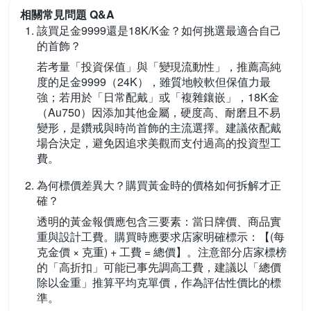
相關常見問題 Q&A
該買足金9999還是18K/K金？如何挑選最適合自己
的首飾？
若考量「投資保值」與「變現流動性」，推薦高純
度的足金9999（24K），雖質地較軟但保值力最
強；若用於「日常配戴」或「複雜鑲嵌」，18K金
（Au750）因添加其他金屬，硬度高、耐磨且不易
變形，是鑽戒與時尚首飾的主流選擇。建議依配戴
場合決定，避免因追求美觀而支付過高的投資型工
費。
為何標價差異大？購買黃金時的價格如何拆解才正
確？
透明的黃金報價應包含三要素：當日牌價、商品實
重與設計工費。購買時應要求店家明確標示：【(每
克金價 × 克重) + 工費 = 總價】。注意部分店家標榜
的「高折扣」可能已事先調高工費，建議以「總價
除以金重」推算平均克單價，作為評估性價比的標
準。