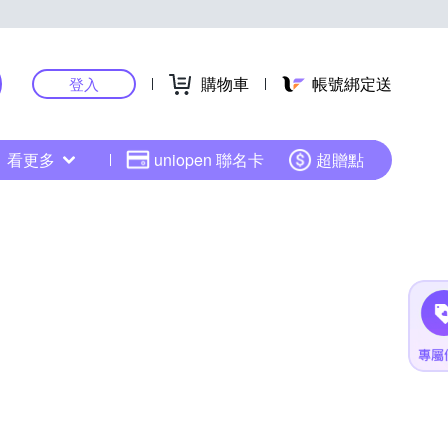
購物車
帳號綁定送
登入
看更多
uniopen 聯名卡
超贈點