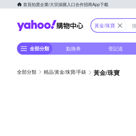
首頁
拍賣
企業/大宗採購入口
合作招商
App下載
Yahoo購物中心
黃金/珠寶
全部分類
點換券
登記送
黃金/珠寶
精品/黃金/珠寶/手錶