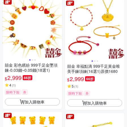
囍金 彩色繽紛 999千足金墜項
囍金 幸福點滴 999千足黃金唯
鍊-0.03錢~0.05錢(18選1)
美手鍊項鍊(16選1)原價1680
2,999
2,999
66折
$
66折
$
4
(
1
)
5
(
1
)
限時下殺
券
限時下殺
券
加入購物車
加入購物車