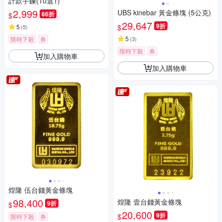
計款手鍊(10選1)
2,999
UBS kinebar 黃金條塊 (5公克)
66折
$
29,647
9折
$
5
(
5
)
5
限時下殺
券
(
3
)
限時下殺
券
加入購物車
加入購物車
煌隆 伍台錢黃金條塊
98,400
煌隆 壹台錢黃金條塊
9折
$
20,600
9折
$
限時下殺
券