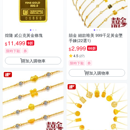
煌隆 貳公克黃金條塊
囍金 細款唯美 999千足黃金墜
手鍊(22選1)
11,499
9折
$
2,999
66折
$
限時下殺
券
4.5
(
27
)
加入購物車
限時下殺
券
加入購物車