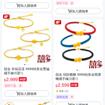
限時下殺
券
加入購物車
加入購物車
囍金 幸福花漾 9999純黃金墜編
繩手鍊(5選1)
囍金 招財貔貅 9999純黃金開運
2,999
蠟繩手鍊(3選1)
66折
$
2,599
57折
$
限時下殺
券
4.6
(
13
)
加入購物車
挑戰低價
券
加入購物車