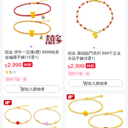
囍金 虎年一定賺(鑽) 9999純黃
囍金 滿福臨門系列 999千足金
金編繩手鍊(10選1)
水晶手鍊(8選1)
2,999
2,999
66折
$
66折
$
5
(
1
)
限時下殺
券
限時下殺
券
加入購物車
加入購物車