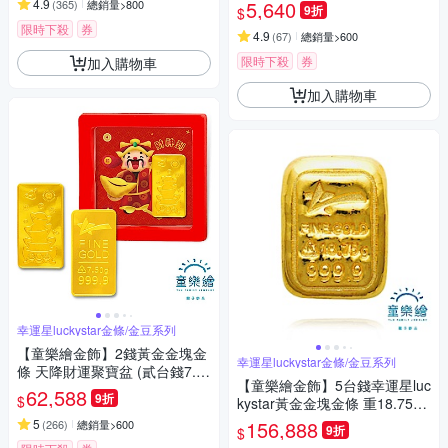
tar
4.9
5,640
(
365
)
總銷量>800
9折
$
限時下殺
券
4.9
(
67
)
總銷量>600
限時下殺
券
加入購物車
加入購物車
幸運星luckystar金條/金豆系列
【童樂繪金飾】2錢黃金金塊金
幸運星luckystar金條/金豆系列
條 天降財運聚寶盆 (貳台錢7.5
【童樂繪金飾】5台錢幸運星luc
0g)
62,588
9折
$
kystar黃金金塊金條 重18.75公
克
5
156,888
(
266
)
總銷量>600
9折
$