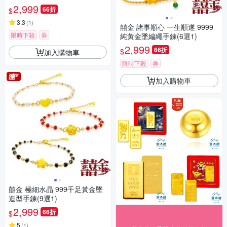
2,999
66折
$
3.3
(
1
)
囍金 諸事順心 一生順遂 9999
限時下殺
券
純黃金墜編繩手鍊(6選1)
2,999
66折
$
加入購物車
限時下殺
券
加入購物車
囍金 極細水晶 999千足黃金墜
造型手鍊(9選1)
2,999
66折
$
5
(
1
)