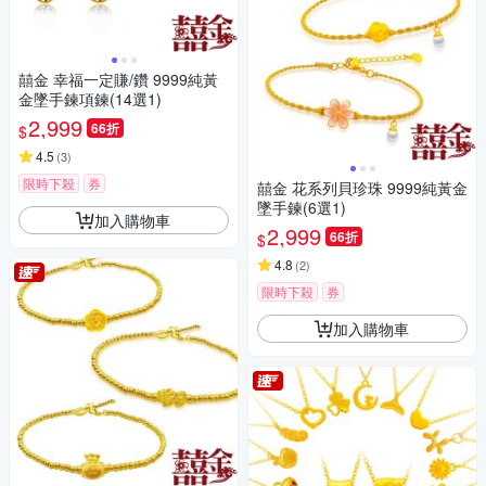
囍金 幸福一定賺/鑽 9999純黃
金墜手鍊項鍊(14選1)
2,999
66折
$
4.5
(
3
)
限時下殺
券
囍金 花系列貝珍珠 9999純黃金
墜手鍊(6選1)
加入購物車
2,999
66折
$
4.8
(
2
)
限時下殺
券
加入購物車