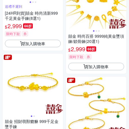
送禮不遲到
[24HR到貨]囍金 時尚清新999
千足黃金手鍊(8選1)
2,999
66折
$
限時下殺
券
囍金 時尚百搭 9999純黃金墜項
鍊/鎖骨鍊(20選1)
加入購物車
2,999
66折
$
限時下殺
券
加入購物車
囍金 招財萌獸貔貅 999千足金
墜手鍊