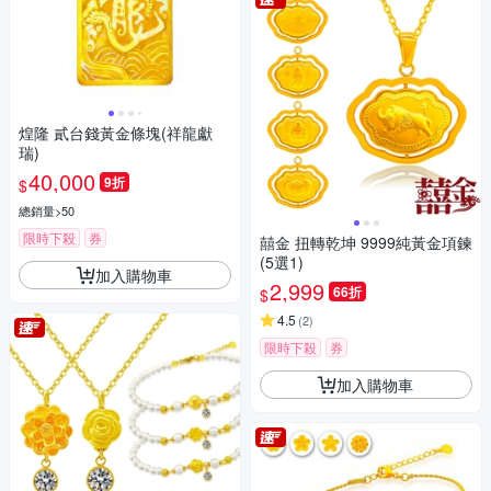
煌隆 貳台錢黃金條塊(祥龍獻
瑞)
40,000
9折
$
總銷量>50
限時下殺
券
囍金 扭轉乾坤 9999純黃金項鍊
(5選1)
加入購物車
2,999
66折
$
4.5
(
2
)
限時下殺
券
加入購物車