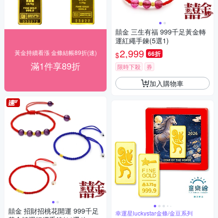
囍金 三生有福 999千足黃金轉
運紅繩手鍊(5選1)
2,999
黃金持續看漲 金條結帳89折(速)
66折
$
滿1件享89折
限時下殺
券
加入購物車
囍金 招財招桃花開運 999千足
幸運星luckystar金條/金豆系列