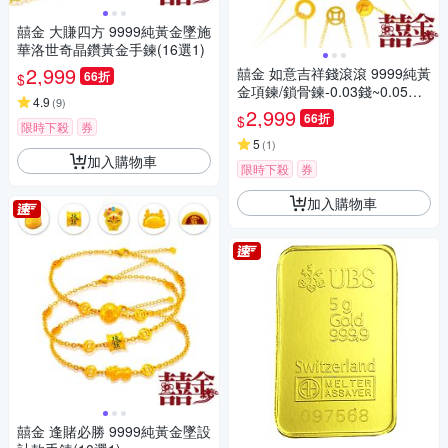
囍金 大賺四方 9999純黃金墜施
華洛世奇晶鑽黃金手鍊(16選1)
2,999
囍金 如意吉祥錢滾滾 9999純黃
66折
$
金項鍊/鎖骨鍊-0.03錢~0.05錢
4.9
(
9
)
(16選1)
2,999
66折
$
限時下殺
券
5
(
1
)
加入購物車
限時下殺
券
加入購物車
囍金 逢賭必勝 9999純黃金墜設