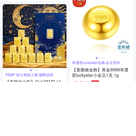
幸運星luckystar金條/金豆系列
【童樂繪金飾】黃金9999幸運
PAMP 瑞士精鑄工藝 國際認證
星luckystar小金豆1克 1g
【童樂繪金飾】瑞士PAMP 12
5,540
9折
$
星座系列 0.5g金條 0.5公克 國
4.9
(
198
)
總銷量>500
際LBMA認證
6,520
9折
$
限時下殺
券
5
(
68
)
總銷量>300
加入購物車
限時下殺
券
加入購物車