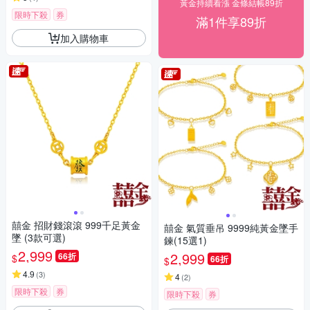
黃金持續看漲 金條結帳89折
限時下殺
券
滿1件享89折
加入購物車
囍金 招財錢滾滾 999千足黃金
囍金 氣質垂吊 9999純黃金墜手
墜 (3款可選)
鍊(15選1)
2,999
2,999
66折
$
66折
$
4.9
(
3
)
4
(
2
)
限時下殺
券
限時下殺
券