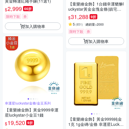
黃金轉運紅繩手鍊(11選1)
【童樂繪金飾】1台錢幸運貔貅l
2,999
66折
uckystar黃金金塊金條(鎮宅、
$
避邪、化煞、轉運、增財)
31,288
限時下殺
券
9折
$
5
(
851
)
總銷量>2000
加入購物車
限時下殺
券
加入購物車
幸運星luckystar金條/金豆系列
【童樂繪金飾】黃金9999幸運
星luckystar小金豆1錢
【童樂繪金飾】黃金9999純金
19,520
9折
$
1克 1g金磚/金條 幸運星LuckyS