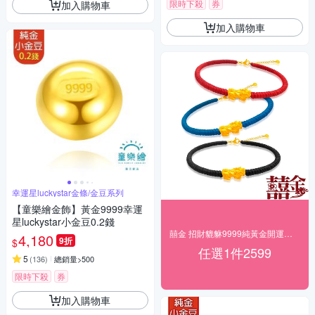
限時下殺
券
加入購物車
加入購物車
幸運星luckystar金條/金豆系列
【童樂繪金飾】黃金9999幸運
星luckystar小金豆0.2錢
囍金 招財貔貅9999純黃金開運手鍊$2599
4,180
9折
$
任選1件2599
5
(
136
)
總銷量>500
限時下殺
券
加入購物車