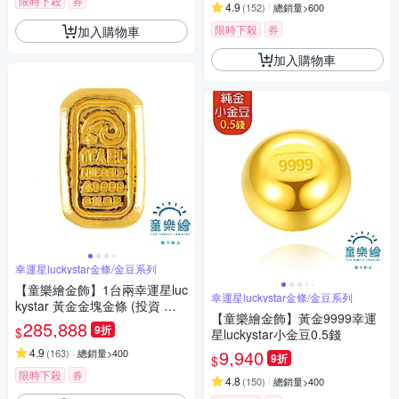
限時下殺
券
4.9
(
152
)
總銷量>600
限時下殺
券
加入購物車
加入購物車
幸運星luckystar金條/金豆系列
【童樂繪金飾】1台兩幸運星luc
幸運星luckystar金條/金豆系列
kystar 黃金金塊金條 (投資 送
【童樂繪金飾】黃金9999幸運
禮)
285,888
9折
$
星luckystar小金豆0.5錢
4.9
9,940
(
163
)
總銷量>400
9折
$
限時下殺
券
4.8
(
150
)
總銷量>400