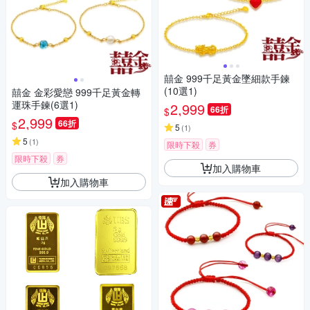
囍金 999千足黃金墜細款手鍊
(10選1)
囍金 金彩愛戀 999千足黃金轉
運珠手鍊(6選1)
2,999
66折
$
2,999
66折
$
5
(
1
)
5
(
1
)
限時下殺
券
限時下殺
券
加入購物車
加入購物車