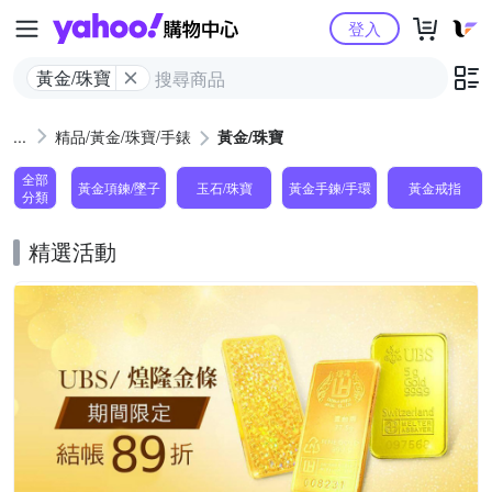
Yahoo購物中心
登入
黃金/珠寶
精品/黃金/珠寶/手錶
黃金/珠寶
全部
黃金項鍊/墜子
玉石/珠寶
黃金手鍊/手環
黃金戒指
分類
精選活動