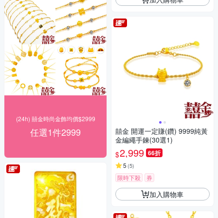
(24h) 囍金時尚金飾均價$2999
任選1件2999
囍金 開運一定賺(鑽) 9999純黃
金編繩手鍊(30選1)
2,999
66折
$
5
(
5
)
限時下殺
券
加入購物車