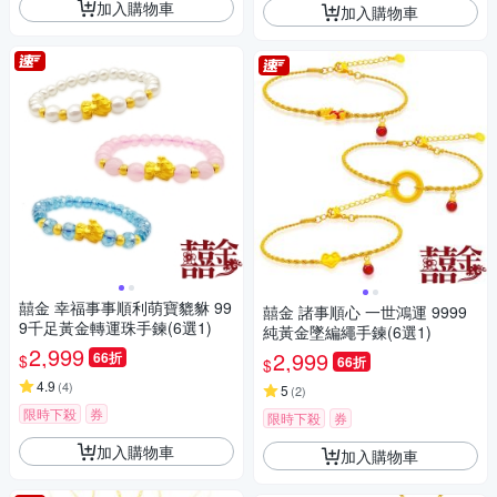
加入購物車
加入購物車
囍金 幸福事事順利萌寶貔貅 99
囍金 諸事順心 一世鴻運 9999
9千足黃金轉運珠手鍊(6選1)
純黃金墜編繩手鍊(6選1)
2,999
2,999
66折
$
66折
$
4.9
(
4
)
5
(
2
)
限時下殺
券
限時下殺
券
加入購物車
加入購物車