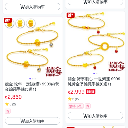
加入購物車
加入購物車
囍金 諸事順心 一世鴻運 9999
囍金 蛇年一定賺(鑽) 9999純黃
純黃金墜編繩手鍊(6選1)
金編繩手鍊(5選1)
2,999
66折
$
2,860
$
5
(
2
)
5
(
2
)
限時下殺
券
券
加入購物車
加入購物車