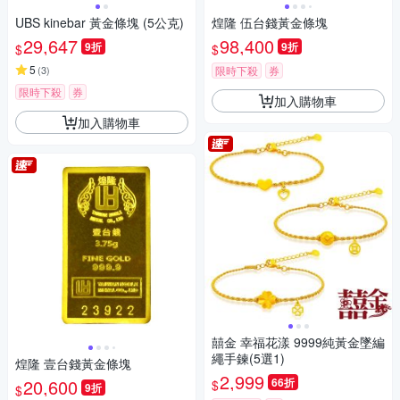
UBS kinebar 黃金條塊 (5公克)
煌隆 伍台錢黃金條塊
29,647
98,400
9折
9折
$
$
5
(
3
)
限時下殺
券
限時下殺
券
加入購物車
加入購物車
囍金 幸福花漾 9999純黃金墜編
繩手鍊(5選1)
煌隆 壹台錢黃金條塊
2,999
20,600
66折
$
9折
$