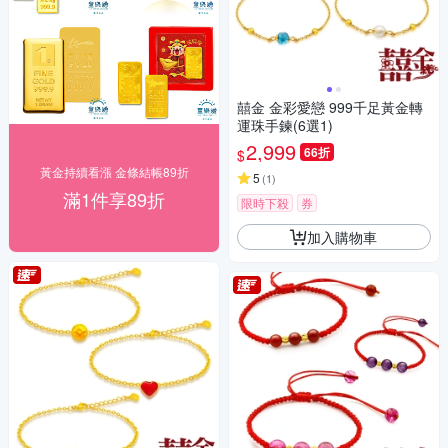
囍金 金彩愛戀 999千足黃金轉
運珠手鍊(6選1)
2,999
66折
$
黃金持續看漲 金條結帳89折
5
(
1
)
滿1件享89折
限時下殺
券
加入購物車