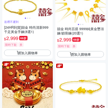
送禮不遲到
[24HR到貨]囍金 時尚清新999
囍金 時尚百搭 9999純黃金墜項
千足黃金手鍊(8選1)
鍊/鎖骨鍊(20選1)
2,999
66折
2,999
$
66折
$
限時下殺
券
限時下殺
券
加入購物車
加入購物車