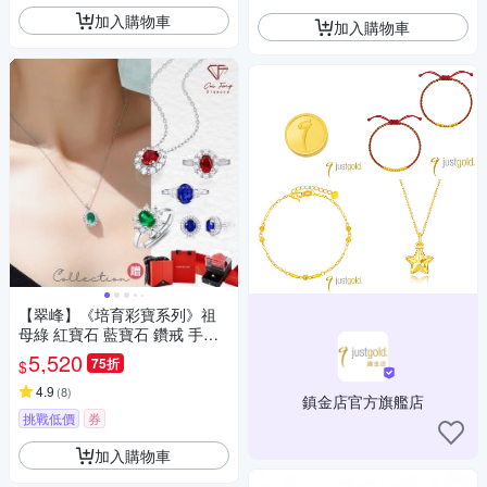
加入購物車
加入購物車
【翠峰】《培育彩寶系列》祖
母綠 紅寶石 藍寶石 鑽戒 手鍊
項鍊 耳環 七夕情人節 生日禮物
5,520
75折
$
送禮 飾品
4.9
(
8
)
鎮金店官方旗艦店
挑戰低價
券
加入購物車