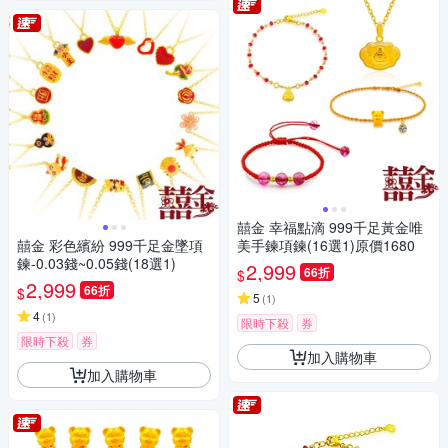
囍金 幸福點滴 999千足黃金唯
囍金 彩色繽紛 999千足金墜項
美手鍊項鍊(16選1)原價1680
鍊-0.03錢~0.05錢(18選1)
2,999
66折
$
2,999
66折
$
5
(
1
)
4
(
1
)
限時下殺
券
限時下殺
券
加入購物車
加入購物車