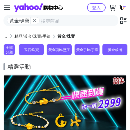
Yahoo購物中心
登入
黃金/珠寶
精品/黃金/珠寶/手錶
黃金/珠寶
全部
玉石/珠寶
黃金項鍊/墜子
黃金手鍊/手環
黃金戒指
分類
精選活動