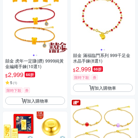
囍金 滿福臨門系列 999千足金
囍金 虎年一定賺(鑽) 9999純黃
水晶手鍊(8選1)
金編繩手鍊(10選1)
2,999
66折
$
2,999
66折
$
限時下殺
券
5
(
1
)
加入購物車
限時下殺
券
加入購物車