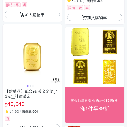
4.9
(
152
)
總銷量>500
限時下殺
券
限時下殺
券
加入購物車
加入購物車
【點睛品】貳台錢 黃金金條(7.
5克)_計價黃金
黃金持續看漲 金條結帳89折(速)
40,040
$
滿1件享89折
5
(
180
)
總銷量>600
券