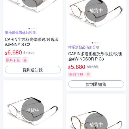
補貨中
眼神聚焦流轉知性美
CARIN半方框光學眼鏡/玫瑰金
#JENNY S C2
韓系淡顏必備加分項
6,680
$7,280
$
CARIN多邊形框光學眼鏡/玫瑰
金#WINDSOR P C3
限時下殺
券
5,880
$6,480
$
貨到通知我
限時下殺
券
貨到通知我
補貨中
補貨中