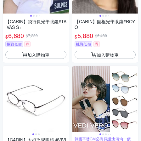
【CARIN】飛行員光學眼鏡#TA
【CARIN】圓框光學眼鏡#ROY
IVAS S+
O
6,680
5,880
$7,280
$6,480
$
$
挑戰低價
券
挑戰低價
券
加入購物車
加入購物車
韓國平替GM必備 限量出清均一價
【CARIN】方框光學眼鏡 #VIVI