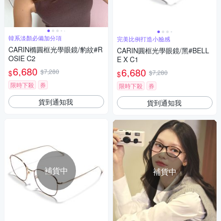
韓系淡顏必備加分項
完美比例打造小臉感
CARIN橢圓框光學眼鏡/豹紋#R
CARIN圓框光學眼鏡/黑#BELL
OSIE C2
E X C1
6,680
6,680
$7,280
$
$7,280
$
限時下殺
券
限時下殺
券
貨到通知我
貨到通知我
補貨中
補貨中