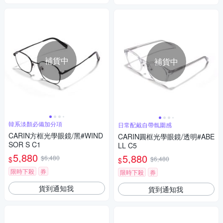
補貨中
補貨中
韓系淡顏必備加分項
日常配戴自帶氛圍感
CARIN方框光學眼鏡/黑#WIND
CARIN圓框光學眼鏡/透明#ABE
SOR S C1
LL C5
5,880
5,880
$6,480
$
$6,480
$
限時下殺
券
限時下殺
券
貨到通知我
貨到通知我