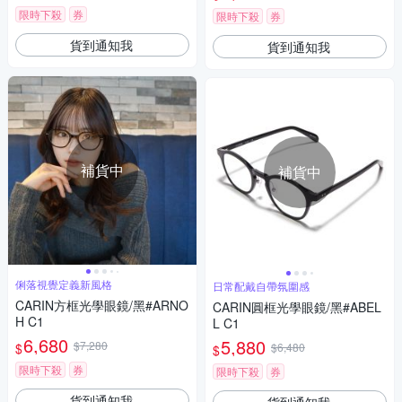
限時下殺
券
限時下殺
券
貨到通知我
貨到通知我
補貨中
補貨中
俐落視覺定義新風格
日常配戴自帶氛圍感
CARIN方框光學眼鏡/黑#ARNO
CARIN圓框光學眼鏡/黑#ABEL
H C1
L C1
6,680
5,880
$7,280
$
$6,480
$
限時下殺
券
限時下殺
券
貨到通知我
貨到通知我