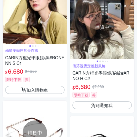
補貨中
極簡美學日常最百搭
CARIN方框光學眼鏡/黑#RONE
NN S C1
俐落視覺定義新風格
6,680
$7,280
$
CARIN方框光學眼鏡/豹紋#AR
NO H C2
限時下殺
券
6,680
$7,280
$
加入購物車
限時下殺
券
貨到通知我
補貨中