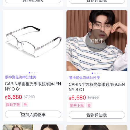
補貨中
眼神聚焦流轉知性美
眼神聚焦流轉知性美
CARIN半圓框光學眼鏡/銀#JEN
CARIN半方框光學眼鏡/銀#JEN
NY O C1
NY S C1
6,680
6,680
$7,280
$
$7,280
$
限時下殺
券
限時下殺
券
加入購物車
貨到通知我