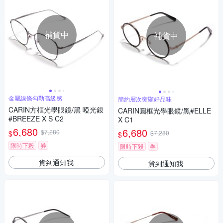
補貨中
補貨中
金屬線條勾勒高級感
簡約層次突顯好品味
CARIN方框光學眼鏡/黑 啞光銀
CARIN圓框光學眼鏡/黑#ELLE
#BREEZE X S C2
X C1
6,680
6,680
$7,280
$
$7,280
$
限時下殺
券
限時下殺
券
貨到通知我
貨到通知我