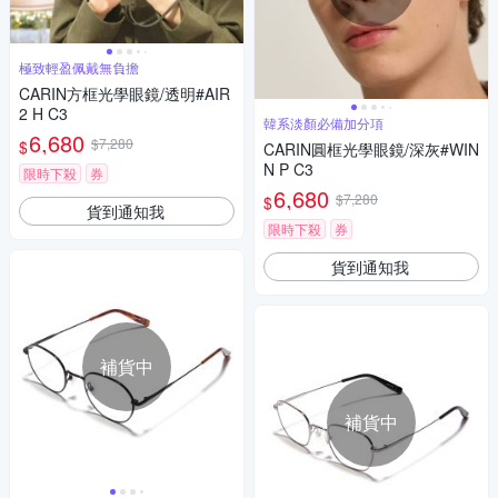
極致輕盈佩戴無負擔
CARIN方框光學眼鏡/透明#AIR
2 H C3
韓系淡顏必備加分項
6,680
$7,280
$
CARIN圓框光學眼鏡/深灰#WIN
N P C3
限時下殺
券
6,680
$7,280
$
貨到通知我
限時下殺
券
貨到通知我
補貨中
補貨中