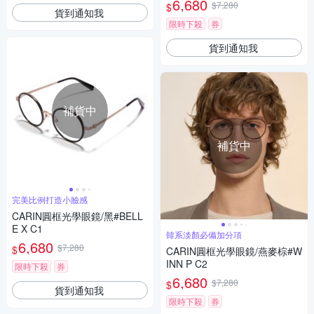
6,680
$7,280
$
貨到通知我
限時下殺
券
貨到通知我
補貨中
補貨中
完美比例打造小臉感
CARIN圓框光學眼鏡/黑#BELL
E X C1
韓系淡顏必備加分項
6,680
$7,280
$
CARIN圓框光學眼鏡/燕麥棕#W
INN P C2
限時下殺
券
6,680
$7,280
$
貨到通知我
限時下殺
券