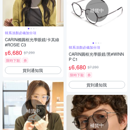
補貨中
韓系淡顏必備加分項
CARIN橢圓框光學眼鏡/卡其綠
#ROSIE C3
韓系淡顏必備加分項
6,680
$7,280
$
CARIN圓框光學眼鏡/黑#WINN
P C1
限時下殺
券
6,680
$7,280
$
貨到通知我
限時下殺
券
貨到通知我
補貨中
補貨中