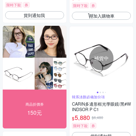
限時下殺
券
限時下殺
券
貨到通知我
加入購物車
補貨中
韓系淡顏必備加分項
CARIN多邊形框光學眼鏡/黑#W
商品折價券
INDSOR P C1
150元
5,880
$6,480
$
限時下殺
券
貨到通知我