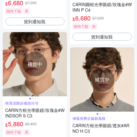
6,680
$7,280
$
CARIN圓框光學眼鏡/玫瑰金#W
INN P C4
限時下殺
券
6,680
$7,280
$
貨到通知我
限時下殺
券
貨到通知我
補貨中
補貨中
韓系淡顏必備加分項
CARIN方框光學眼鏡/玫瑰金#W
INDSOR S C3
俐落視覺定義新風格
5,880
$6,480
$
CARIN方框光學眼鏡/透灰#AR
NO H C3
限時下殺
券