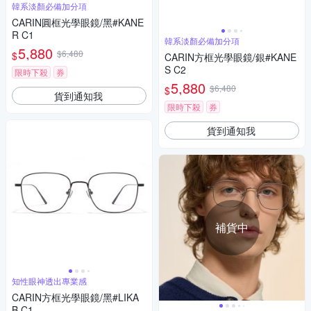
韓系淡顏必備加分項
CARIN圓框光學眼鏡/黑#KANE
R C1
韓系淡顏必備加分項
5,880
$6,480
$
CARIN方框光學眼鏡/銀#KANE
S C2
限時下殺
券
5,880
$6,480
$
貨到通知我
限時下殺
券
貨到通知我
補貨中
知性眼神透出專業感
CARIN方框光學眼鏡/黑#LIKA
B C1