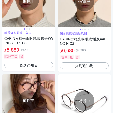
補貨中
補貨中
韓系淡顏必備加分項
俐落視覺定義新風格
CARIN方框光學眼鏡/玫瑰金#W
CARIN方框光學眼鏡/透灰#AR
INDSOR S C3
NO H C3
5,880
6,680
$6,480
$
$7,280
$
限時下殺
券
限時下殺
券
貨到通知我
貨到通知我
補貨中
補貨中