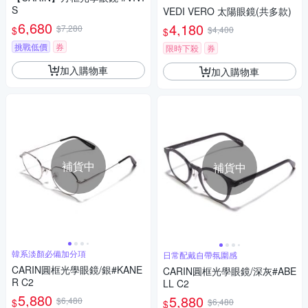
S
VEDI VERO 太陽眼鏡(共多款)
6,680
4,180
$7,280
$
$4,400
$
挑戰低價
券
限時下殺
券
加入購物車
加入購物車
補貨中
補貨中
韓系淡顏必備加分項
日常配戴自帶氛圍感
CARIN圓框光學眼鏡/銀#KANE
CARIN圓框光學眼鏡/深灰#ABE
R C2
LL C2
5,880
5,880
$6,480
$
$6,480
$