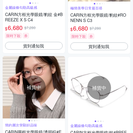
金屬線條勾勒高級感
極簡美學日常最百搭
CARIN方框光學眼鏡/豹紋 金#B
CARIN方框光學眼鏡/豹紋#RO
REEZE X S C4
NENN S C3
6,680
6,680
$7,280
$
$7,280
$
限時下殺
券
限時下殺
券
貨到通知我
貨到通知我
補貨中
補貨中
簡約層次突顯好品味
金屬線條勾勒高級感
CARIN圓框光學眼鏡/透明棕#E
CARIN方框光學眼鏡/銀#BREE