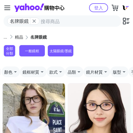
Yahoo購物中心
登入
名牌眼鏡
精品
名牌眼鏡
全部
一般鏡框
太陽眼鏡/墨鏡
分類
顏色
鏡框材質
款式
品類
鏡片材質
版型