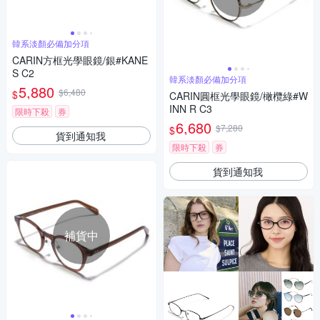
韓系淡顏必備加分項
CARIN方框光學眼鏡/銀#KANE
S C2
韓系淡顏必備加分項
5,880
$6,480
$
CARIN圓框光學眼鏡/橄欖綠#W
INN R C3
限時下殺
券
6,680
$7,280
$
貨到通知我
限時下殺
券
貨到通知我
補貨中