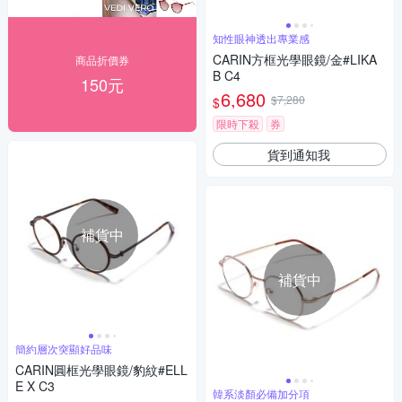
知性眼神透出專業感
CARIN方框光學眼鏡/金#LIKA
商品折價券
B C4
150元
6,680
$7,280
$
限時下殺
券
貨到通知我
補貨中
補貨中
簡約層次突顯好品味
CARIN圓框光學眼鏡/豹紋#ELL
E X C3
韓系淡顏必備加分項