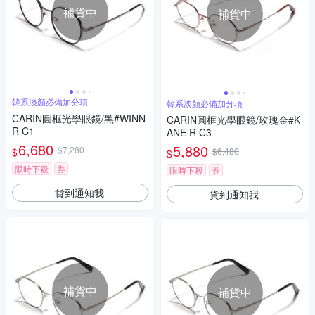
補貨中
補貨中
韓系淡顏必備加分項
韓系淡顏必備加分項
CARIN圓框光學眼鏡/黑#WINN
CARIN圓框光學眼鏡/玫瑰金#K
R C1
ANE R C3
6,680
5,880
$7,280
$
$6,480
$
限時下殺
券
限時下殺
券
貨到通知我
貨到通知我
補貨中
補貨中