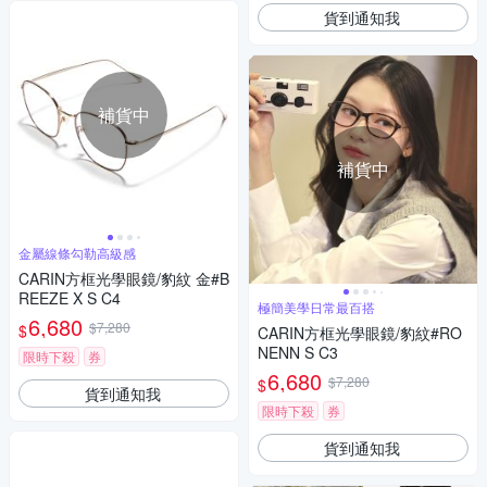
貨到通知我
補貨中
補貨中
金屬線條勾勒高級感
CARIN方框光學眼鏡/豹紋 金#B
REEZE X S C4
極簡美學日常最百搭
6,680
$7,280
$
CARIN方框光學眼鏡/豹紋#RO
NENN S C3
限時下殺
券
6,680
$7,280
$
貨到通知我
限時下殺
券
貨到通知我