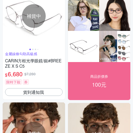
補貨中
金屬線條勾勒高級感
CARIN方框光學眼鏡/銀#BREE
ZE X S C5
6,680
$7,280
$
商品折價券
限時下殺
券
100元
貨到通知我