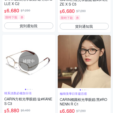
LLE X C2
ZE X S C5
6,680
6,680
$7,280
$
$7,280
$
限時下殺
券
限時下殺
券
貨到通知我
貨到通知我
補貨中
韓系淡顏必備加分項
極簡美學日常最百搭
CARIN方框光學眼鏡/金#KANE
CARIN橢圓框光學眼鏡/黑#RO
S C3
NENN R C1
5,880
6,680
$6,480
$
$7,280
$