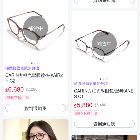
補貨中
補貨中
極致輕盈佩戴無負擔
CARIN方框光學眼鏡/棕#AIR2
H C2
韓系淡顏必備加分項
6,680
$7,280
$
CARIN方框光學眼鏡/黑#KANE
S C1
限時下殺
券
5,880
$6,480
$
貨到通知我
限時下殺
券
貨到通知我