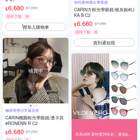
知性眼神透出專業感
6,680
$7,280
$
CARIN方框光學眼鏡/槍灰銀#LI
KA B C2
限時下殺
券
6,680
$7,280
$
加入購物車
限時下殺
券
貨到通知我
補貨中
極簡美學日常最百搭
CARIN橢圓框光學眼鏡/透卡其
#RONENN R C2
6,680
$7,280
$
美系xMK 夏特賣39折起，最低$499up
限時下殺
券