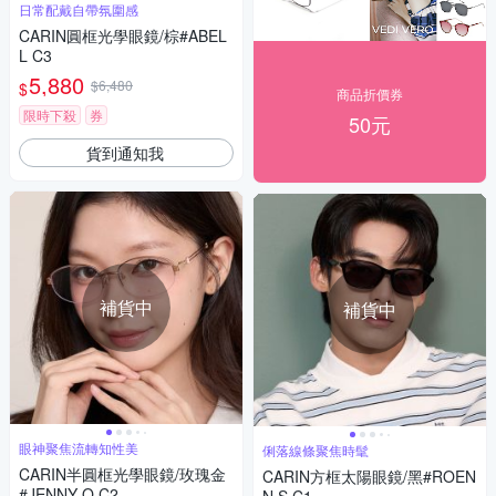
日常配戴自帶氛圍感
CARIN圓框光學眼鏡/棕#ABEL
L C3
5,880
$6,480
$
商品折價券
限時下殺
券
50元
貨到通知我
補貨中
補貨中
眼神聚焦流轉知性美
俐落線條聚焦時髦
CARIN半圓框光學眼鏡/玫瑰金
CARIN方框太陽眼鏡/黑#ROEN
#JENNY O C2