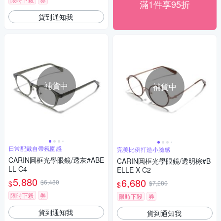
滿1件享95折
貨到通知我
補貨中
補貨中
日常配戴自帶氛圍感
完美比例打造小臉感
CARIN圓框光學眼鏡/透灰#ABE
CARIN圓框光學眼鏡/透明棕#B
LL C4
ELLE X C2
5,880
6,680
$6,480
$
$7,280
$
限時下殺
券
限時下殺
券
貨到通知我
貨到通知我