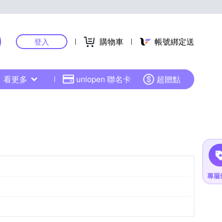
購物車
帳號綁定送
登入
看更多
uniopen 聯名卡
超贈點