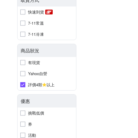
快速到貨
7-11常溫
7-11冷凍
商品狀況
有現貨
Yahoo自營
評價4顆
以上
優惠
挑戰低價
券
活動