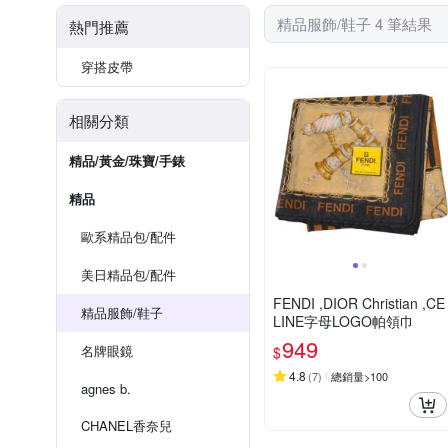
精品服飾/鞋子 4 筆結果
熱門推薦
穿搭皮帶
相關分類
精品/黃金/珠寶/手錶
精品
歐系精品包/配件
美日精品包/配件
FENDI ,DIOR Christian ,CE
精品服飾/鞋子
LINE字母LOGO帕領巾
949
名牌眼鏡
$
4.8
(
7
)
總銷量>100
agnes b.
CHANEL香奈兒