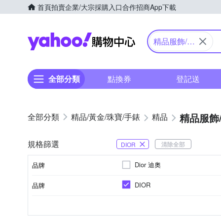
首頁
拍賣
企業/大宗採購入口
合作招商
App下載
Yahoo購物中心
精品服飾/鞋
子
全部分類
點換券
登記送
精品服飾
精品/黃金/珠寶/手錶
精品
規格篩選
清除全部
DIOR
Dior 迪奧
品牌
DIOR
品牌
品牌名稱
女
全新商品
棉料
絲巾/帕巾
壓克力
生活用品
男
絲
圍巾/披肩
羊毛
適用性別
商品狀況
顏色
商品材質
品類
外層材質
款式
品牌名稱