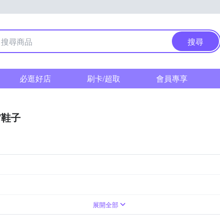
搜尋
必逛好店
刷卡/超取
會員專享
/鞋子
展開全部