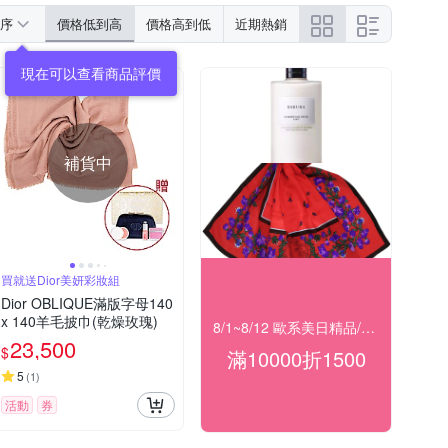
序
價格低到高
價格高到低
近期熱銷
現在可以查看商品評價
補貨中
買就送Dior美妍彩妝組
Dior OBLIQUE滿版字母140
x 140羊毛披巾(乾燥玫瑰)
8/1~8/12 歐系美日精品/服飾/黃金 滿$10000現折1500
23,500
$
滿10000折1500
5
(
1
)
活動
券