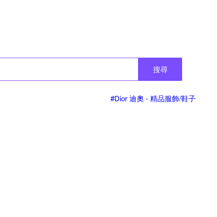
搜尋
#Dior 迪奧 - 精品服飾/鞋子