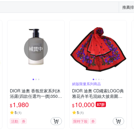
推薦排
補貨中
絕版限量系列商品
DIOR 迪奧 香氛世家系列沐
DIOR 迪奧 CD繩索LOGO典
浴露(四款任選均一價)350M
雅花卉羊毛混絲大披肩圍巾-
L
紫花/紅色
1,980
10,000
87折
$
$
5
5
(
1
)
(
1
)
活動
券
限時下殺
券