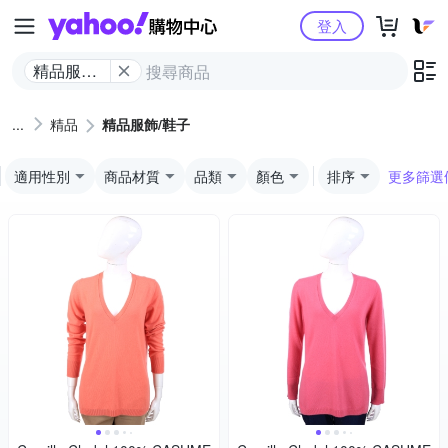
Yahoo購物中心
登入
精品服飾/
鞋子
精品
精品服飾/鞋子
適用性別
商品材質
品類
顏色
排序
更多篩選