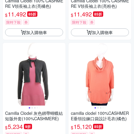
Camilla Clodel 100% CASHME
Camilla Clodel 100% CASHME
RE V領長袖上衣(亮橘色)
RE V領長袖上衣(亮粉色)
11,492
11,492
85折
85折
$
$
限時下殺
券
限時下殺
券
加入購物車
加入購物車
Camilla Clodel 灰色綁帶蝴蝶結
camilla clodel 100%CASHMER
短版外套(100%CASHMERE)
E垂領拉鍊口袋設計毛衣(橘色)
5,234
15,120
9折
85折
$
$