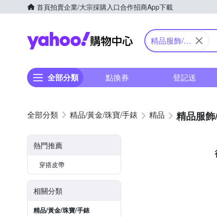
首頁
拍賣
企業/大宗採購入口
合作招商
App下載
Yahoo購物中心
精品服飾/鞋
子
全部分類
點換券
登記送
精品服飾
精品/黃金/珠寶/手錶
精品
熱門推薦
穿搭皮帶
相關分類
精品/黃金/珠寶/手錶