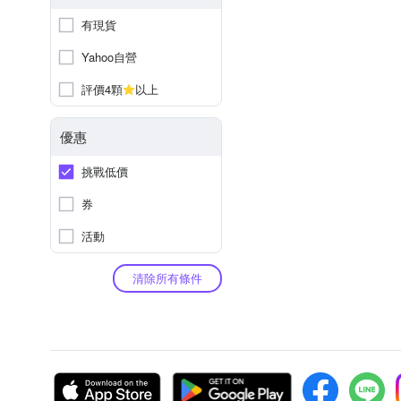
有現貨
Yahoo自營
評價4顆
以上
優惠
挑戰低價
券
活動
清除所有條件