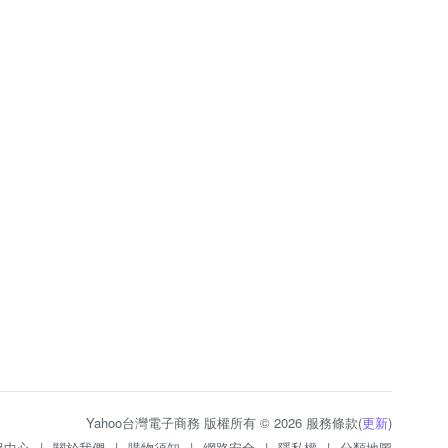
Yahoo台灣電子商務 版權所有 © 2026 服務條款(
更新
)
服中心
|
關於我們
|
購物須知
|
網路安全
|
隱私權
|
分類地圖