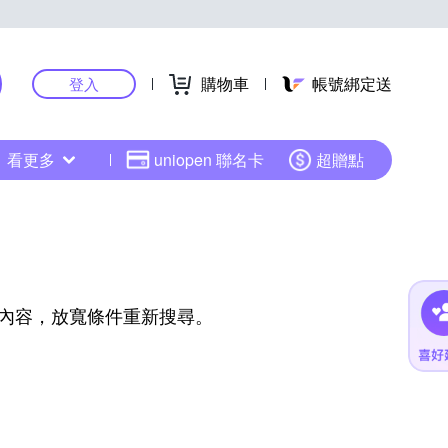
購物車
帳號綁定送
登入
看更多
uniopen 聯名卡
超贈點
內容，放寬條件重新搜尋。