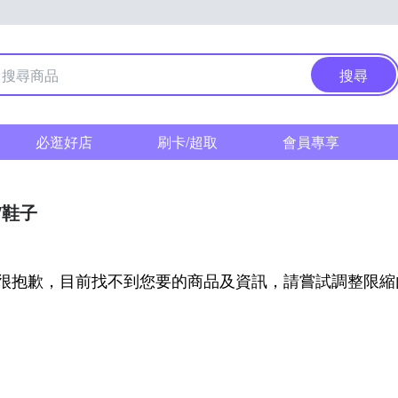
搜尋
必逛好店
刷卡/超取
會員專享
/鞋子
很抱歉，目前找不到您要的商品及資訊，請嘗試調整限縮