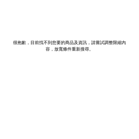
很抱歉，目前找不到您要的商品及資訊，請嘗試調整限縮內
容，放寬條件重新搜尋。