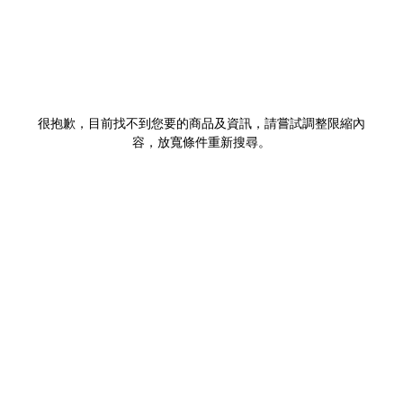
很抱歉，目前找不到您要的商品及資訊，請嘗試調整限縮內
容，放寬條件重新搜尋。