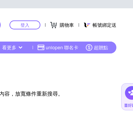
購物車
帳號綁定送
登入
看更多
uniopen 聯名卡
超贈點
內容，放寬條件重新搜尋。