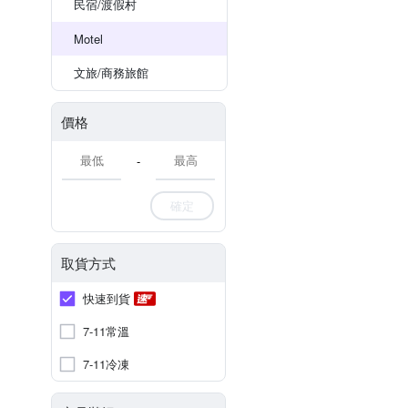
民宿/渡假村
Motel
文旅/商務旅館
價格
-
確定
取貨方式
快速到貨
7-11常溫
7-11冷凍