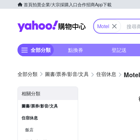
首頁
拍賣
企業/大宗採購入口
合作招商
App下載
Yahoo購物中心
Motel
全部分類
點換券
登記送
Mote
圖書/票券/影音/文具
住宿休息
相關分類
圖書/票券/影音/文具
住宿休息
飯店