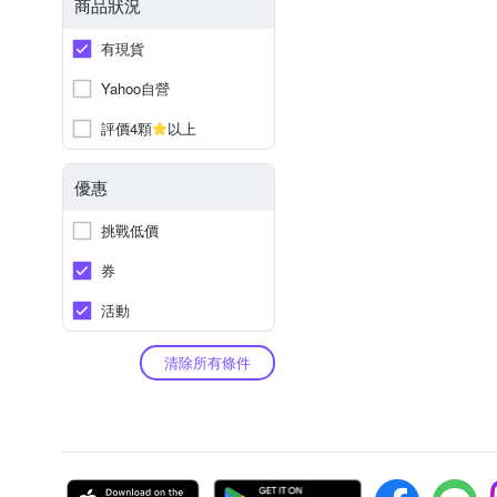
商品狀況
有現貨
Yahoo自營
評價4顆
以上
優惠
挑戰低價
券
活動
清除所有條件