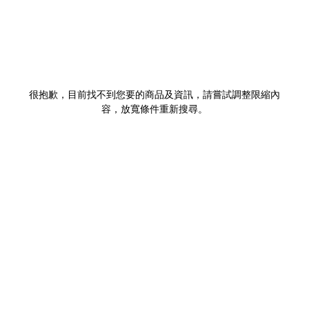
很抱歉，目前找不到您要的商品及資訊，請嘗試調整限縮內
容，放寬條件重新搜尋。