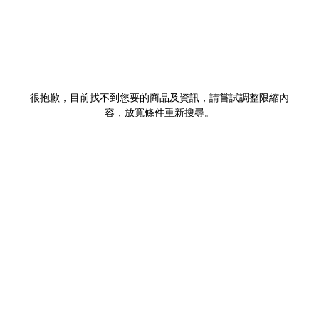
很抱歉，目前找不到您要的商品及資訊，請嘗試調整限縮內
容，放寬條件重新搜尋。