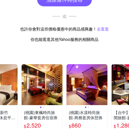
或
也許你會對這些價格優惠中的商品感興趣！
去逛逛
你也能逛逛其他Yahoo服務的相關商品
el新竹
(桃園)東楓時尚旅
(桃園)水漾時尚旅
【台中】
休息平假
館-豪華套房住宿券
館-商務套房休憩券
閒旅館-
可指定房
人3H歡
2,520
860
1,28
$
$
$
房況安