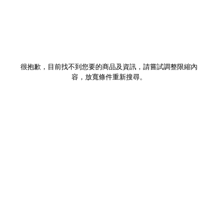
很抱歉，目前找不到您要的商品及資訊，請嘗試調整限縮內
容，放寬條件重新搜尋。