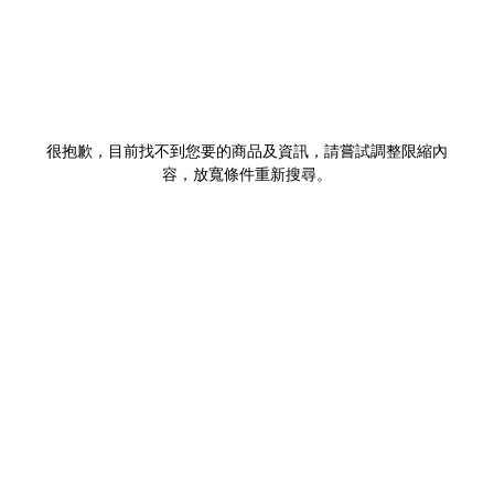
很抱歉，目前找不到您要的商品及資訊，請嘗試調整限縮內
容，放寬條件重新搜尋。