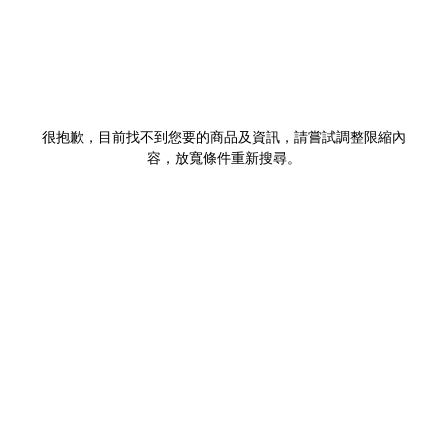
很抱歉，目前找不到您要的商品及資訊，請嘗試調整限縮內
容，放寬條件重新搜尋。