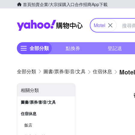
首頁
拍賣
企業/大宗採購入口
合作招商
App下載
Yahoo購物中心
Motel
全部分類
點換券
登記送
Mote
圖書/票券/影音/文具
住宿休息
相關分類
圖書/票券/影音/文具
住宿休息
飯店