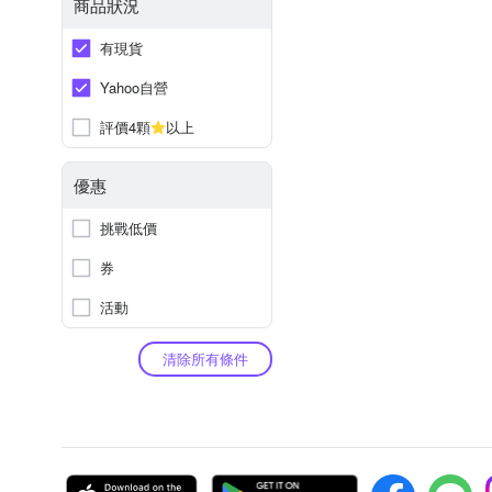
商品狀況
有現貨
Yahoo自營
評價4顆
以上
優惠
挑戰低價
券
活動
清除所有條件