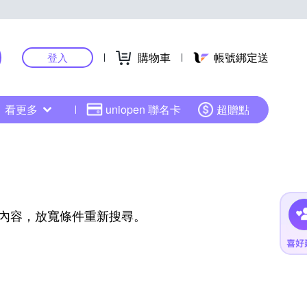
購物車
帳號綁定送
登入
看更多
uniopen 聯名卡
超贈點
內容，放寬條件重新搜尋。