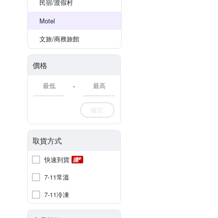
民宿/渡假村
Motel
文旅/商務旅館
價格
-
確定
取貨方式
快速到貨
7-11常溫
7-11冷凍