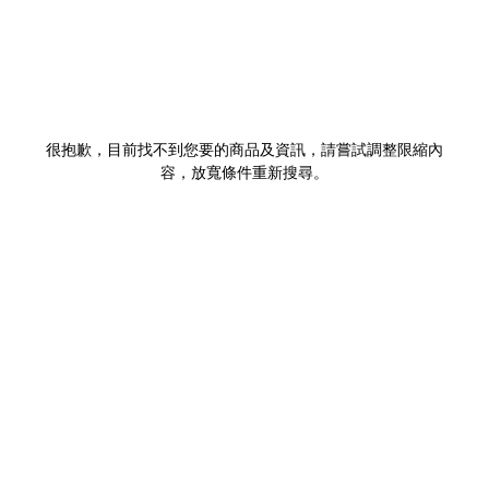
很抱歉，目前找不到您要的商品及資訊，請嘗試調整限縮內
容，放寬條件重新搜尋。