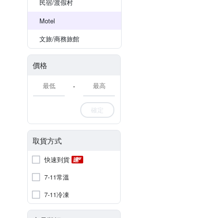
民宿/渡假村
Motel
文旅/商務旅館
價格
-
確定
取貨方式
快速到貨
7-11常溫
7-11冷凍