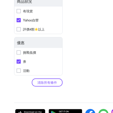
商品狀況
有現貨
Yahoo自營
評價4顆
以上
優惠
挑戰低價
券
活動
清除所有條件