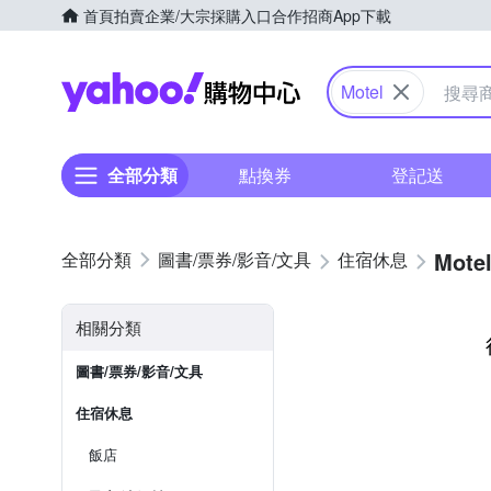
首頁
拍賣
企業/大宗採購入口
合作招商
App下載
Yahoo購物中心
Motel
全部分類
點換券
登記送
Mote
圖書/票券/影音/文具
住宿休息
相關分類
圖書/票券/影音/文具
住宿休息
飯店