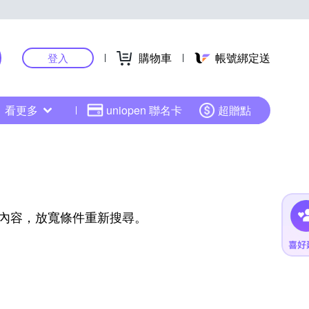
購物車
帳號綁定送
登入
看更多
uniopen 聯名卡
超贈點
內容，放寬條件重新搜尋。