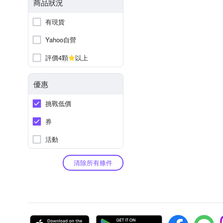
商品狀況
有現貨
Yahoo自營
評價4顆
以上
優惠
挑戰低價
券
活動
清除所有條件