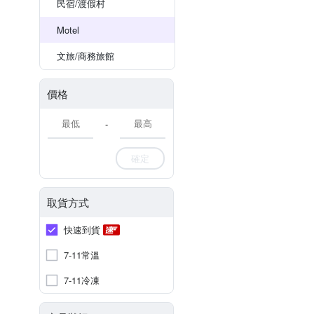
民宿/渡假村
Motel
文旅/商務旅館
價格
-
確定
取貨方式
快速到貨
7-11常溫
7-11冷凍