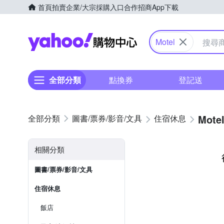
首頁
拍賣
企業/大宗採購入口
合作招商
App下載
Yahoo購物中心
Motel
全部分類
點換券
登記送
Mote
圖書/票券/影音/文具
住宿休息
相關分類
圖書/票券/影音/文具
住宿休息
飯店