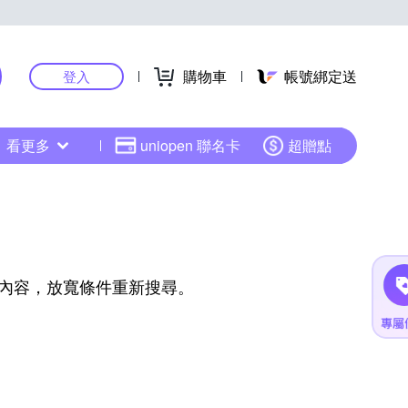
購物車
帳號綁定送
登入
看更多
uniopen 聯名卡
超贈點
內容，放寬條件重新搜尋。