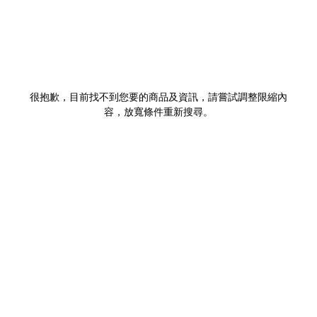
很抱歉，目前找不到您要的商品及資訊，請嘗試調整限縮內
容，放寬條件重新搜尋。