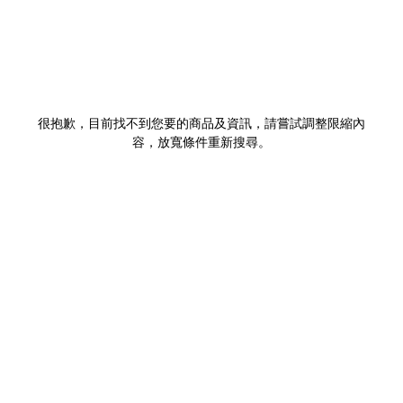
很抱歉，目前找不到您要的商品及資訊，請嘗試調整限縮內
容，放寬條件重新搜尋。