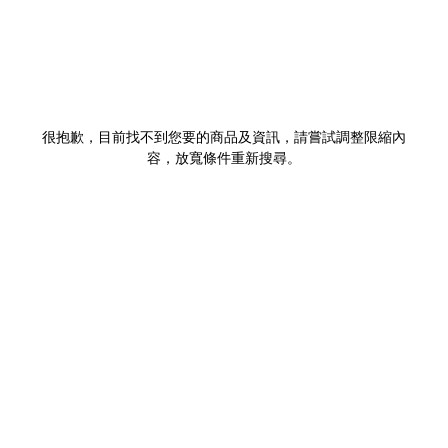
很抱歉，目前找不到您要的商品及資訊，請嘗試調整限縮內
容，放寬條件重新搜尋。