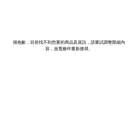
很抱歉，目前找不到您要的商品及資訊，請嘗試調整限縮內
容，放寬條件重新搜尋。