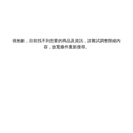
很抱歉，目前找不到您要的商品及資訊，請嘗試調整限縮內
容，放寬條件重新搜尋。