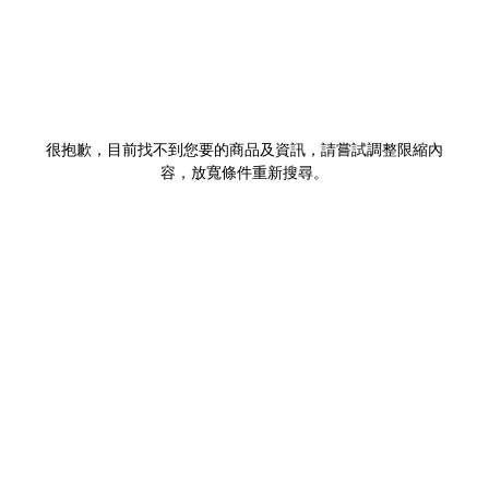
很抱歉，目前找不到您要的商品及資訊，請嘗試調整限縮內
容，放寬條件重新搜尋。