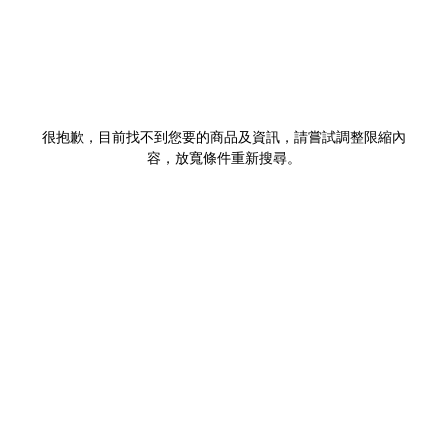
很抱歉，目前找不到您要的商品及資訊，請嘗試調整限縮內
容，放寬條件重新搜尋。