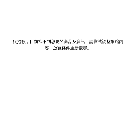
很抱歉，目前找不到您要的商品及資訊，請嘗試調整限縮內
容，放寬條件重新搜尋。