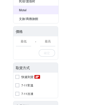
民宿/渡假村
Motel
文旅/商務旅館
價格
-
確定
取貨方式
快速到貨
7-11常溫
7-11冷凍