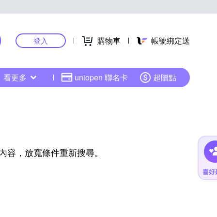
購物車
帳號綁定送
登入
看更多
uniopen 聯名卡
超贈點
內容，放寬條件重新搜尋。