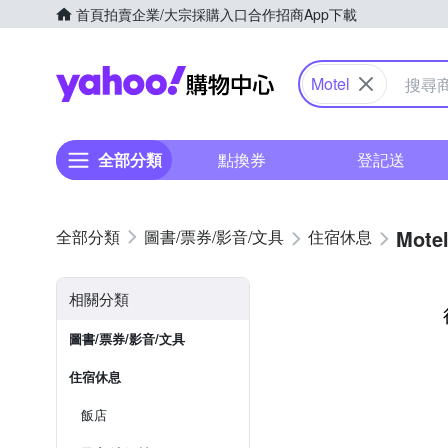
首頁
拍賣
企業/大宗採購入口
合作招商
App下載
Yahoo購物中心
Motel
全部分類
點換券
登記送
Mote
圖書/票券/影音/文具
住宿休息
相關分類
圖書/票券/影音/文具
住宿休息
飯店