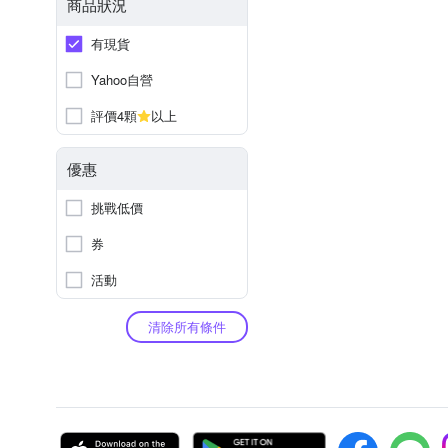
商品狀況
有現貨
Yahoo自營
評價4顆
以上
優惠
挑戰低價
券
活動
清除所有條件