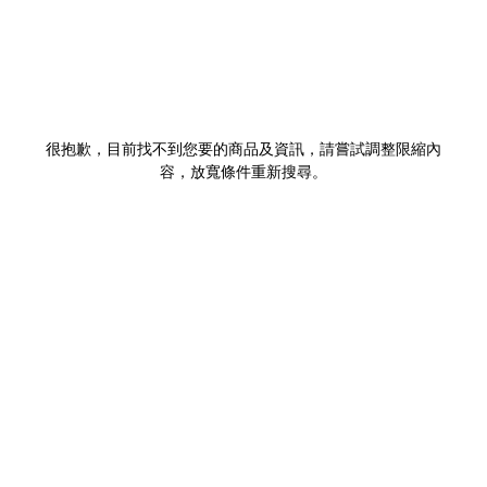
很抱歉，目前找不到您要的商品及資訊，請嘗試調整限縮內
容，放寬條件重新搜尋。