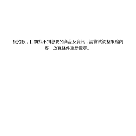
很抱歉，目前找不到您要的商品及資訊，請嘗試調整限縮內
容，放寬條件重新搜尋。