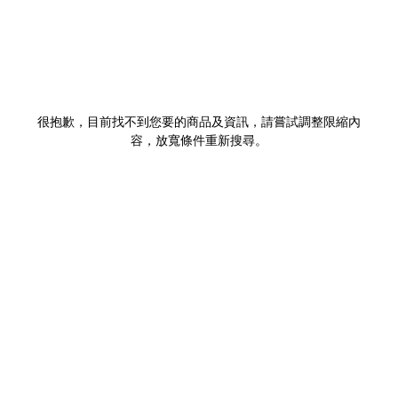
很抱歉，目前找不到您要的商品及資訊，請嘗試調整限縮內
容，放寬條件重新搜尋。