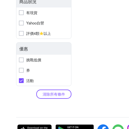
商品狀況
有現貨
Yahoo自營
評價4顆
以上
優惠
挑戰低價
券
活動
清除所有條件