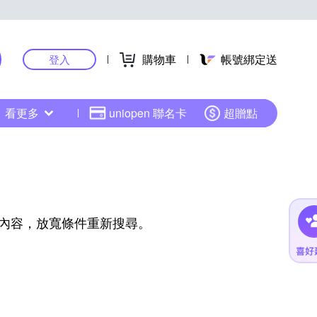
購物車
帳號綁定送
登入
看更多
uniopen 聯名卡
超贈點
內容，放寬條件重新搜尋。