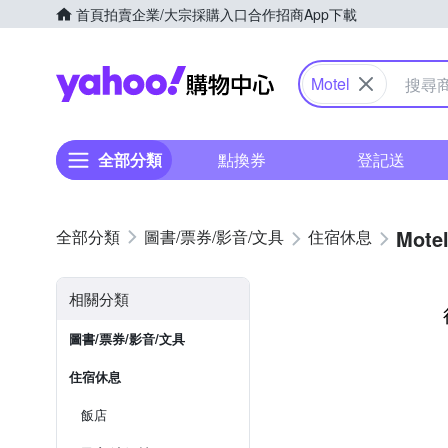
首頁
拍賣
企業/大宗採購入口
合作招商
App下載
Yahoo購物中心
Motel
全部分類
點換券
登記送
Mote
圖書/票券/影音/文具
住宿休息
相關分類
圖書/票券/影音/文具
住宿休息
飯店