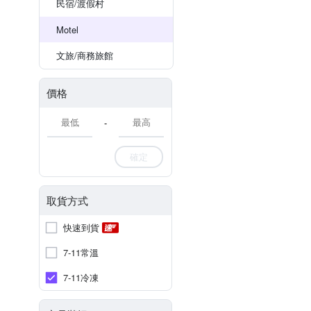
民宿/渡假村
Motel
文旅/商務旅館
價格
-
確定
取貨方式
快速到貨
7-11常溫
7-11冷凍