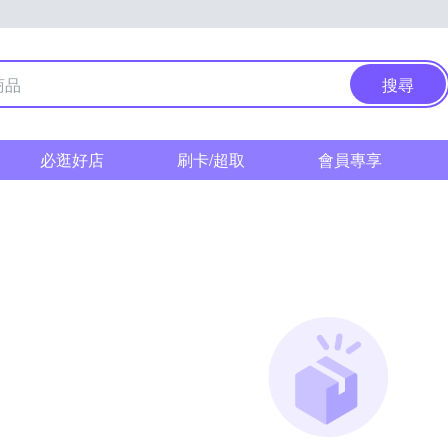
搜尋
必逛好店
刷卡/超取
會員專享
l