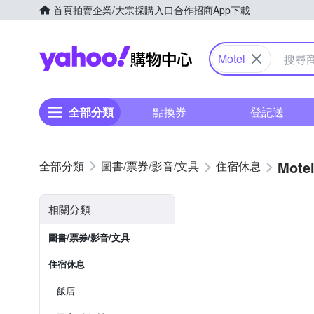
首頁
拍賣
企業/大宗採購入口
合作招商
App下載
Yahoo購物中心
Motel
全部分類
點換券
登記送
Mote
圖書/票券/影音/文具
住宿休息
相關分類
圖書/票券/影音/文具
住宿休息
飯店