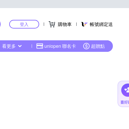
購物車
帳號綁定送
登入
看更多
uniopen 聯名卡
超贈點