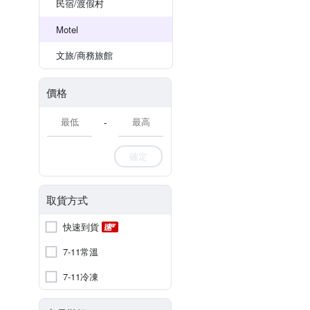
民宿/渡假村
Motel
文旅/商務旅館
價格
-
確定
取貨方式
快速到貨
7-11常溫
7-11冷凍