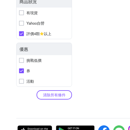
商品狀況
有現貨
Yahoo自營
評價4顆
以上
優惠
挑戰低價
券
活動
清除所有條件