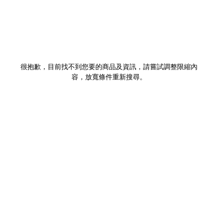
很抱歉，目前找不到您要的商品及資訊，請嘗試調整限縮內
容，放寬條件重新搜尋。