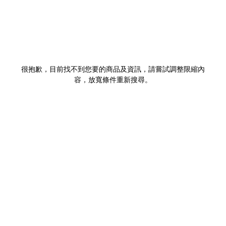
很抱歉，目前找不到您要的商品及資訊，請嘗試調整限縮內
容，放寬條件重新搜尋。