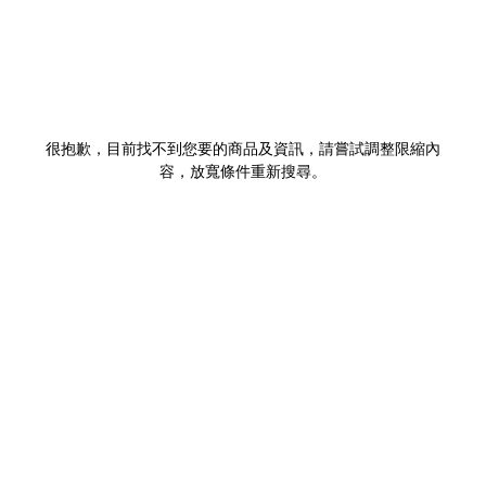
很抱歉，目前找不到您要的商品及資訊，請嘗試調整限縮內
容，放寬條件重新搜尋。