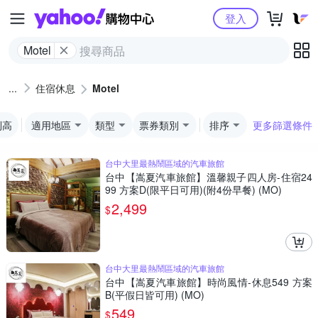
Yahoo購物中心
登入
Motel
住宿休息
Motel
到高
適用地區
類型
票券類別
排序
更多篩選條件
台中大里最熱鬧區域的汽車旅館
台中【嵩夏汽車旅館】溫馨親子四人房-住宿24
99 方案D(限平日可用)(附4份早餐) (MO)
2,499
$
台中大里最熱鬧區域的汽車旅館
台中【嵩夏汽車旅館】時尚風情-休息549 方案
B(平假日皆可用) (MO)
549
$