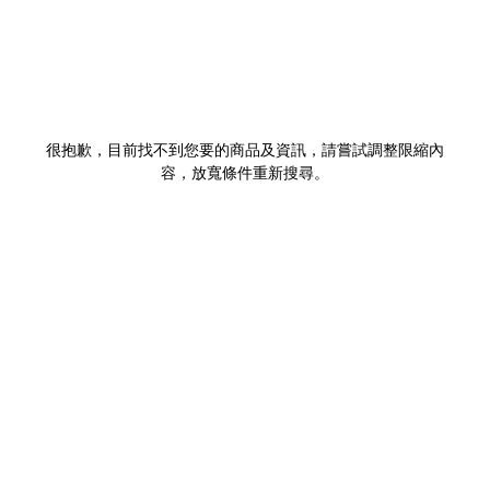
很抱歉，目前找不到您要的商品及資訊，請嘗試調整限縮內
容，放寬條件重新搜尋。