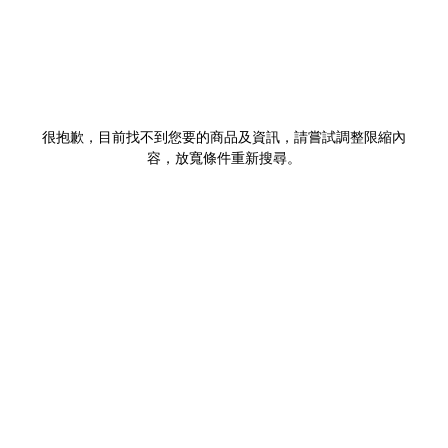
很抱歉，目前找不到您要的商品及資訊，請嘗試調整限縮內
容，放寬條件重新搜尋。