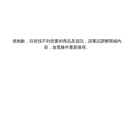
很抱歉，目前找不到您要的商品及資訊，請嘗試調整限縮內
容，放寬條件重新搜尋。