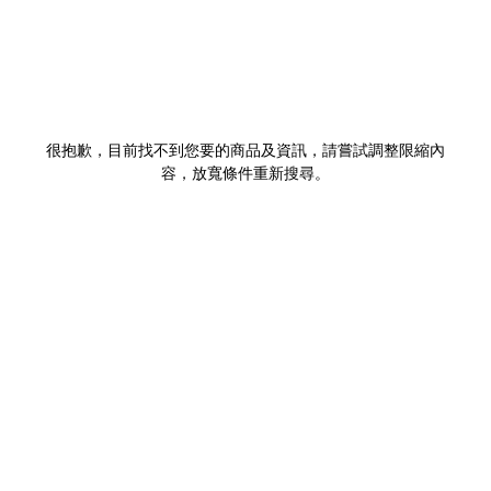
很抱歉，目前找不到您要的商品及資訊，請嘗試調整限縮內
容，放寬條件重新搜尋。