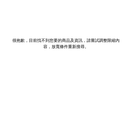
很抱歉，目前找不到您要的商品及資訊，請嘗試調整限縮內
容，放寬條件重新搜尋。