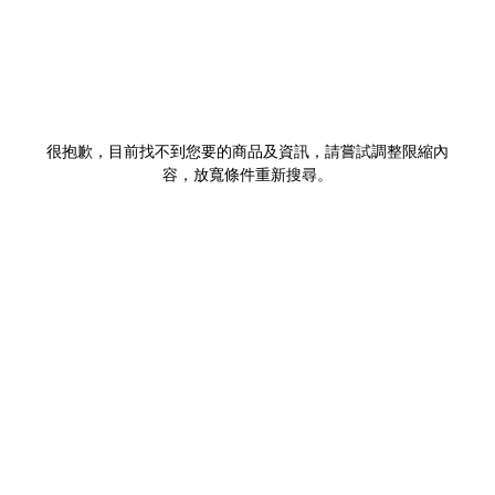
很抱歉，目前找不到您要的商品及資訊，請嘗試調整限縮內
容，放寬條件重新搜尋。