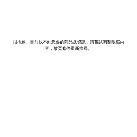
很抱歉，目前找不到您要的商品及資訊，請嘗試調整限縮內
容，放寬條件重新搜尋。